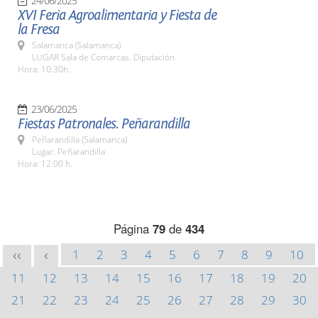
24/06/2025
XVI Feria Agroalimentaria y Fiesta de
la Fresa
Salamanca (Salamanca)
LUGAR Sala de Comarcas. Diputación
Hora: 10:30h.
23/06/2025
Fiestas Patronales. Peñarandilla
Peñarandilla (Salamanca)
Lugar: Peñarandilla
Hora: 12:00 h.
Página
79
de
434
1
2
3
4
5
6
7
8
9
10
<<
<
11
12
13
14
15
16
17
18
19
20
21
22
23
24
25
26
27
28
29
30