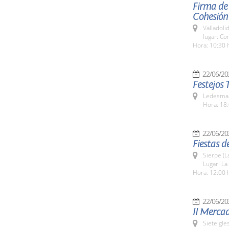
Firma de 
Cohesión 
Valladolid
lugar: Co
Hora: 10:30 
22/06/20
Festejos 
Ledesma 
Hora: 18:
22/06/20
Fiestas d
Sierpe (L
Lugar: La
Hora: 12:00 
22/06/20
II Merc
Sieteigle