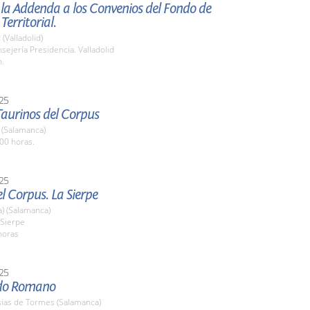
la Addenda a los Convenios del Fondo de
Territorial.
 (Valladolid)
nsejería Presidencia. Valladolid
h.
25
Taurinos del Corpus
(Salamanca)
00 horas.
25
el Corpus. La Sierpe
a) (Salamanca)
 Sierpe
horas
25
ado Romano
sias de Tormes (Salamanca)