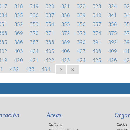
317
318
319
320
321
322
323
324
32
334
335
336
337
338
339
340
341
34
351
352
353
354
355
356
357
358
35
368
369
370
371
372
373
374
375
37
385
386
387
388
389
390
391
392
39
402
403
404
405
406
407
408
409
41
419
420
421
422
423
424
425
426
42
31
432
433
434
>
>>
oración
Áreas
Orga
Cultura
CIPSA