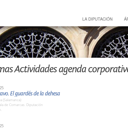
LA DIPUTACIÓN
Á
mas Actividades agenda corporativ
25
ravo. El guardés de la dehesa
a (Salamanca)
la de Comarcas. Diputación
h.
25