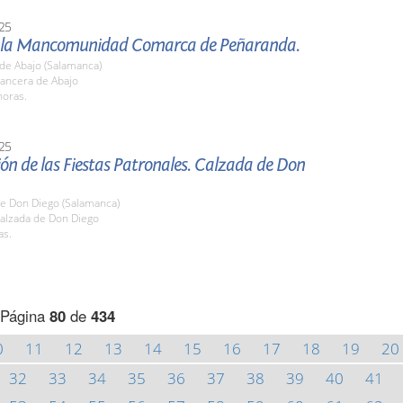
25
e la Mancomunidad Comarca de Peñaranda.
de Abajo (Salamanca)
ncera de Abajo
horas.
25
ón de las Fiestas Patronales. Calzada de Don
de Don Diego (Salamanca)
alzada de Don Diego
as.
Página
80
de
434
0
11
12
13
14
15
16
17
18
19
20
32
33
34
35
36
37
38
39
40
41