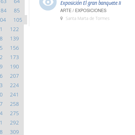
63
64
Exposición El gran banquete II
84
85
ARTE / EXPOSICIONES
Santa Marta de Tormes
04
105
1
122
8
139
5
156
2
173
9
190
6
207
3
224
0
241
7
258
4
275
1
292
8
309