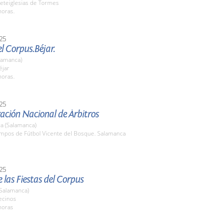
eteiglesias de Tormes
horas.
25
el Corpus.Béjar.
lamanca)
jar
horas.
25
ación Nacional de Árbitros
a (Salamanca)
ampos de Fútbol Vicente del Bosque. Salamanca
25
 las Fiestas del Corpus
(Salamanca)
ecinos
horas