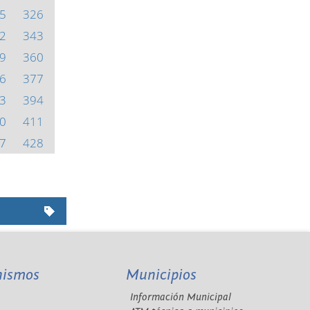
5
326
2
343
9
360
6
377
3
394
0
411
7
428
nismos
Municipios
Información Municipal