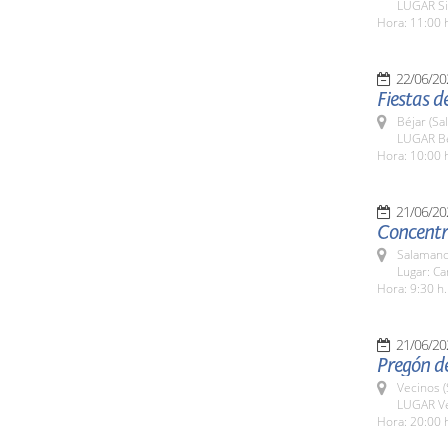
LUGAR Si
Hora: 11:00 
22/06/20
Fiestas d
Béjar (Sa
LUGAR Bé
Hora: 10:00 
21/06/20
Concentr
Salamanc
Lugar: C
Hora: 9:30 h.
21/06/20
Pregón de
Vecinos 
LUGAR V
Hora: 20:00 