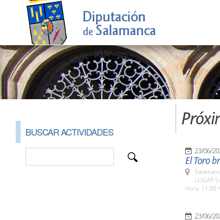
Próxi
BUSCAR ACTIVIDADES
23/06/20
El Toro b
Salamanc
LUGAR Sa
Hora: 11:00 
23/06/20