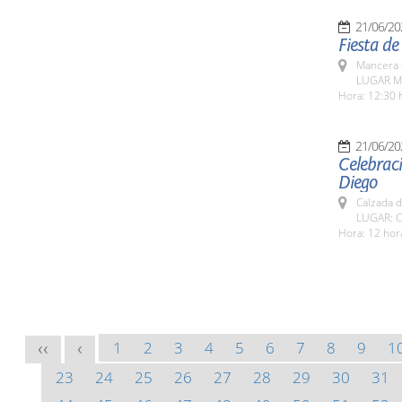
21/06/20
Fiesta d
Mancera 
LUGAR Ma
Hora: 12:30 
21/06/20
Celebraci
Diego
Calzada 
LUGAR: C
Hora: 12 hor
1
2
3
4
5
6
7
8
9
1
<<
<
23
24
25
26
27
28
29
30
31