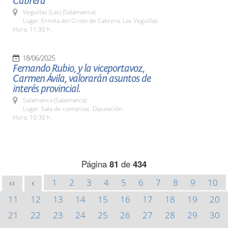
Cabrera
Veguillas (Las) (Salamanca)
Lugar: Ermita del Cristo de Cabrera. Las Veguillas
Hora: 11:30 h.
18/06/2025
Fernando Rubio, y la viceportavoz,
Carmen Ávila, valorarán asuntos de
interés provincial.
Salamanca (Salamanca)
Lugar. Sala de comarcas. Diputación
Hora: 10:30 h.
Página
81
de
434
1
2
3
4
5
6
7
8
9
10
<<
<
11
12
13
14
15
16
17
18
19
20
21
22
23
24
25
26
27
28
29
30