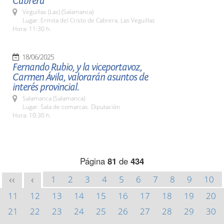
Cabrera
Veguillas (Las) (Salamanca)
Lugar: Ermita del Cristo de Cabrera. Las Veguillas
Hora: 11:30 h.
18/06/2025
Fernando Rubio, y la viceportavoz,
Carmen Ávila, valorarán asuntos de
interés provincial.
Salamanca (Salamanca)
Lugar. Sala de comarcas. Diputación
Hora: 10:30 h.
Página
81
de
434
1
2
3
4
5
6
7
8
9
10
<<
<
11
12
13
14
15
16
17
18
19
20
21
22
23
24
25
26
27
28
29
30