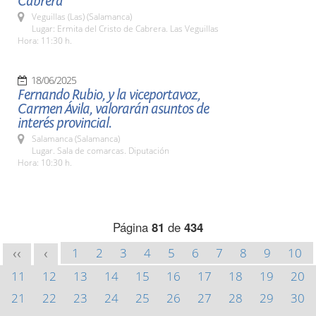
Cabrera
Veguillas (Las) (Salamanca)
Lugar: Ermita del Cristo de Cabrera. Las Veguillas
Hora: 11:30 h.
18/06/2025
Fernando Rubio, y la viceportavoz,
Carmen Ávila, valorarán asuntos de
interés provincial.
Salamanca (Salamanca)
Lugar. Sala de comarcas. Diputación
Hora: 10:30 h.
Página
81
de
434
1
2
3
4
5
6
7
8
9
10
<<
<
11
12
13
14
15
16
17
18
19
20
21
22
23
24
25
26
27
28
29
30