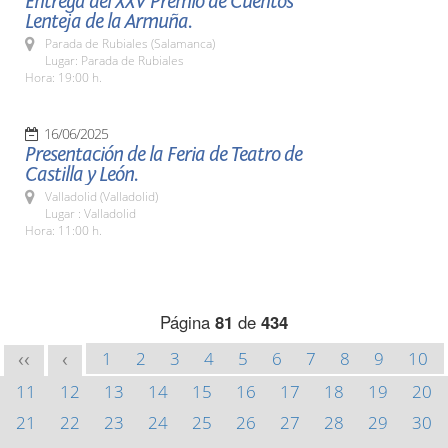
Entrega del XXV Premio de Cuentos
Lenteja de la Armuña.
Parada de Rubiales (Salamanca)
Lugar: Parada de Rubiales
Hora: 19:00 h.
16/06/2025
Presentación de la Feria de Teatro de
Castilla y León.
Valladolid (Valladolid)
Lugar : Valladolid
Hora: 11:00 h.
Página
81
de
434
1
2
3
4
5
6
7
8
9
10
<<
<
11
12
13
14
15
16
17
18
19
20
21
22
23
24
25
26
27
28
29
30