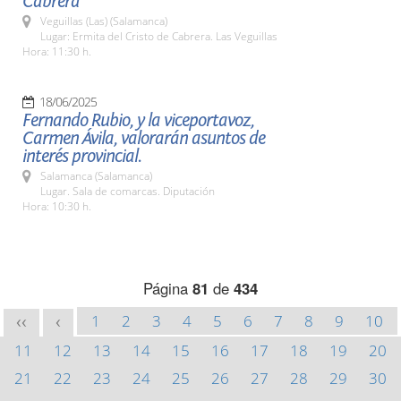
Cabrera
Veguillas (Las) (Salamanca)
Lugar: Ermita del Cristo de Cabrera. Las Veguillas
Hora: 11:30 h.
18/06/2025
Fernando Rubio, y la viceportavoz,
Carmen Ávila, valorarán asuntos de
interés provincial.
Salamanca (Salamanca)
Lugar. Sala de comarcas. Diputación
Hora: 10:30 h.
Página
81
de
434
1
2
3
4
5
6
7
8
9
10
<<
<
11
12
13
14
15
16
17
18
19
20
21
22
23
24
25
26
27
28
29
30