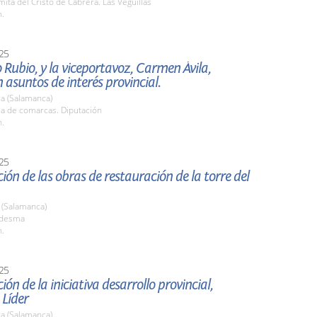
mita del Cristo de Cabrera. Las Veguillas
h.
25
Rubio, y la viceportavoz, Carmen Ávila,
 asuntos de interés provincial.
a (Salamanca)
la de comarcas. Diputación
h.
25
ión de las obras de restauración de la torre del
(Salamanca)
edesma
h.
25
ión de la iniciativa desarrollo provincial,
 Líder
a (Salamanca)