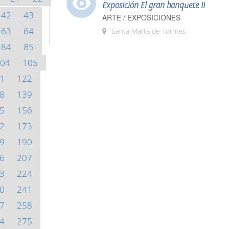
Exposición El gran banquete II
42
43
ARTE / EXPOSICIONES
63
64
Santa Marta de Tormes
84
85
04
105
1
122
8
139
5
156
2
173
9
190
6
207
3
224
0
241
7
258
4
275