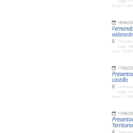
Lugar: Er
Hora: 11:30 
18/06/20
Fernando 
valorarán
Salamanc
Lugar. Sa
Hora: 10:30 
17/06/20
Presentac
castillo
Ledesma 
Lugar: L
Hora: 11:30 
17/06/20
Presentac
Territorio
Salamanc