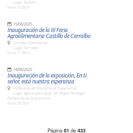
Lugar: Beleña
Hora: 15:00 h.
15/06/2025
Inauguración de la III Feria
Agroalimentaria Castillo de Cerralbo
Cerralbo (Salamanca)
Lugar: Cerralbo
Hora: 11:00 h.
14/06/2025
Inauguración de la exposición, En ti
señor, está nuestra esperanza
Peñaranda de Bracamonte (Salamanca)
Lugar: Iglesia parroquial San Miguel Arcángel.
Peñaranda de Bracamonte.
Hora: 20:30 h.
Página
81
de
433