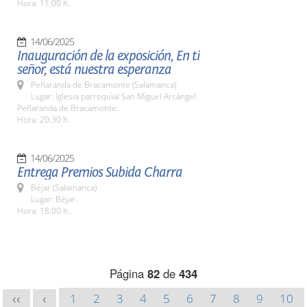
Hora: 11:00 h.
14/06/2025
Inauguración de la exposición, En ti
señor, está nuestra esperanza
Peñaranda de Bracamonte (Salamanca)
Lugar: Iglesia parroquial San Miguel Arcángel.
Peñaranda de Bracamonte.
Hora: 20:30 h.
14/06/2025
Entrega Premios Subida Charra
Béjar (Salamanca)
Lugar: Béjar.
Hora: 18:00 h.
Página
82
de
434
1
2
3
4
5
6
7
8
9
10
<<
<