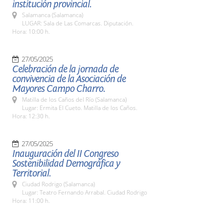
institución provincial.
Salamanca (Salamanca)
LUGAR: Sala de Las Comarcas. Diputación.
Hora: 10:00 h.
27/05/2025
Celebración de la jornada de
convivencia de la Asociación de
Mayores Campo Charro.
Matilla de los Caños del Río (Salamanca)
Lugar: Ermita El Cueto. Matilla de los Caños.
Hora: 12:30 h.
27/05/2025
Inauguración del II Congreso
Sostenibilidad Demográfica y
Territorial.
Ciudad Rodrigo (Salamanca)
Lugar: Teatro Fernando Arrabal. Ciudad Rodrigo
Hora: 11:00 h.