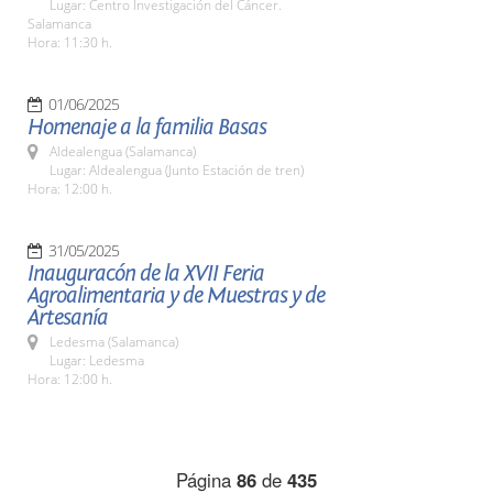
Lugar: Centro Investigación del Cáncer.
Salamanca
Hora: 11:30 h.
01/06/2025
Homenaje a la familia Basas
Aldealengua (Salamanca)
Lugar: Aldealengua (Junto Estación de tren)
Hora: 12:00 h.
31/05/2025
Inauguracón de la XVII Feria
Agroalimentaria y de Muestras y de
Artesanía
Ledesma (Salamanca)
Lugar: Ledesma
Hora: 12:00 h.
Página
86
de
435