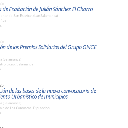
25
a de Exaltación de Julián Sánchez El Charro
ente de San Esteban (La) (Salamanca)
uñoz
h.
25
ón de los Premios Solidarios del Grupo ONCE
a (Salamanca)
atro Liceo. Salamanca
h.
25
ión de las bases de la nueva convocatoria de
ento Urbanístico de municipios.
a (Salamanca)
ala de Las Comarcas. Diputación.
h.