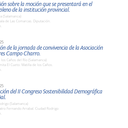
ón sobre la moción que se presentará en el
leno de la institución provincial.
a (Salamanca)
ala de Las Comarcas. Diputación.
h.
25
ón de la jornada de convivencia de la Asociación
es Campo Charro.
e los Caños del Río (Salamanca)
mita El Cueto. Matilla de los Caños.
h.
25
ión del II Congreso Sostenibilidad Demográfica
ial.
odrigo (Salamanca)
atro Fernando Arrabal. Ciudad Rodrigo
h.