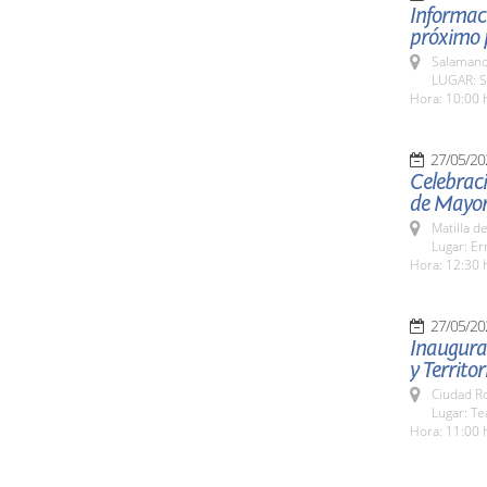
Informaci
próximo p
Salamanc
LUGAR: S
Hora: 10:00 
27/05/20
Celebraci
de Mayor
Matilla d
Lugar: Er
Hora: 12:30 
27/05/20
Inaugurac
y Territor
Ciudad R
Lugar: Te
Hora: 11:00 