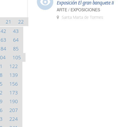
Exposición El gran banquete II
ARTE / EXPOSICIONES
Santa Marta de Tormes
21
22
42
43
63
64
84
85
04
105
1
122
8
139
5
156
2
173
9
190
6
207
3
224