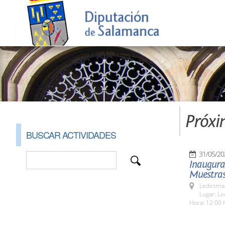
Próxi
BUSCAR ACTIVIDADES
31/05/20
Inaugurac
Muestras
Ledesma 
Lugar: L
Hora: 12:00 