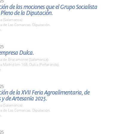
25
ión de las mociones que el Grupo Socialista
l Pleno de la Diputación.
a (Salamanca)
la de Las Comarcas. Diputación.
h.
25
 empresa Dulca.
a de Bracamonte (Salamanca)
ra Madrid km 168. Dulca (Peñaranda).
h
25
ión de la XVII Feria Agroalimentaria, de
y de Artesanía 2025.
a (Salamanca)
la de Las Comarcas. Diputación.
h.
25