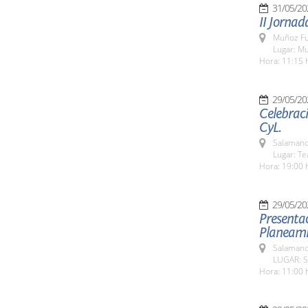
31/05/20
II Jornad
Muñoz Fu
Lugar: M
Hora: 11:15 
29/05/20
Celebraci
CyL.
Salamanc
Lugar: Te
Hora: 19:00 
29/05/20
Presentac
Planeami
Salamanc
LUGAR: S
Hora: 11:00 