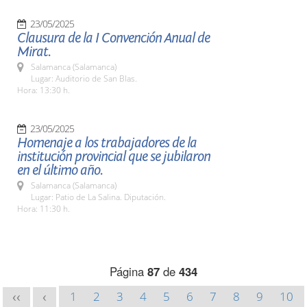
23/05/2025
Clausura de la I Convención Anual de
Mirat.
Salamanca (Salamanca)
Lugar: Auditorio de San Blas.
Hora: 13:30 h.
23/05/2025
Homenaje a los trabajadores de la
institución provincial que se jubilaron
en el último año.
Salamanca (Salamanca)
Lugar: Patio de La Salina. Diputación.
Hora: 11:30 h.
Página
87
de
434
1
2
3
4
5
6
7
8
9
10
<<
<