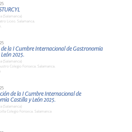
25
STURCYL
a (Salamanca)
atro Liceo. Salamanca.
h.
25
 de la I Cumbre Internacional de Gastronomía
y León 2025.
a (Salamanca)
austro Colegio Fonseca. Salamanca.
h
25
ión de la I Cumbre Internacional de
ía Castilla y León 2025.
a (Salamanca)
pilla Colegio Fonseca. Salamanca