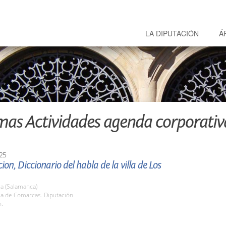
LA DIPUTACIÓN
Á
mas Actividades agenda corporativ
25
ion, Diccionario del habla de la villa de Los
a (Salamanca)
la de Comarcas. Diputación
h.