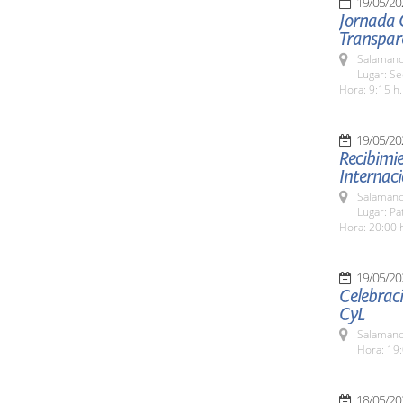
19/05/20
Jornada 
Transpare
Salamanc
Lugar: Se
Hora: 9:15 h.
19/05/20
Recibimie
Internaci
Salamanc
Lugar: Pa
Hora: 20:00 
19/05/20
Celebraci
CyL
Salamanc
Hora: 19:
18/05/20