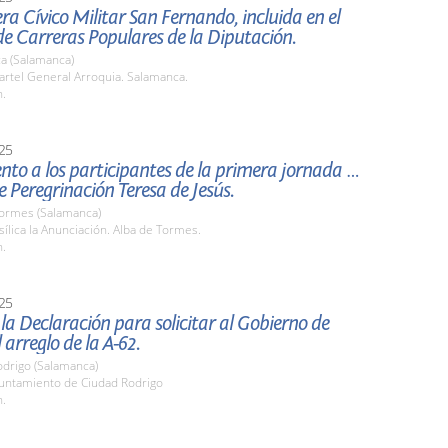
era Cívico Militar San Fernando, incluida en el
de Carreras Populares de la Diputación.
a (Salamanca)
artel General Arroquia. Salamanca.
h.
25
nto a los participantes de la primera jornada de
e Peregrinación Teresa de Jesús.
Tormes (Salamanca)
sílica la Anunciación. Alba de Tormes.
h.
25
la Declaración para solicitar al Gobierno de
 arreglo de la A-62.
odrigo (Salamanca)
yuntamiento de Ciudad Rodrigo
h.