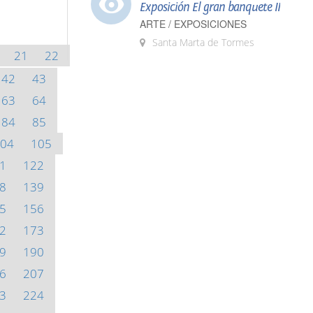
Exposición El gran banquete II
ARTE / EXPOSICIONES
Santa Marta de Tormes
21
22
42
43
63
64
84
85
04
105
1
122
8
139
5
156
2
173
9
190
6
207
3
224