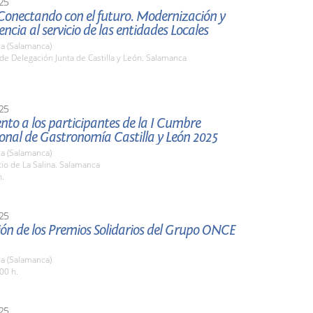
25
Conectando con el futuro. Modernización y
ncia al servicio de las entidades Locales
a (Salamanca)
de Delegación Junta de Castilla y León. Salamanca
25
nto a los participantes de la I Cumbre
onal de Gastronomía Castilla y León 2025
a (Salamanca)
tio de La Salina. Salamanca
h.
25
ón de los Premios Solidarios del Grupo ONCE
a (Salamanca)
00 h.
25