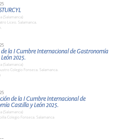
25
STURCYL
a (Salamanca)
atro Liceo. Salamanca.
h.
25
 de la I Cumbre Internacional de Gastronomía
y León 2025.
a (Salamanca)
austro Colegio Fonseca. Salamanca.
h
25
ión de la I Cumbre Internacional de
ía Castilla y León 2025.
a (Salamanca)
pilla Colegio Fonseca. Salamanca