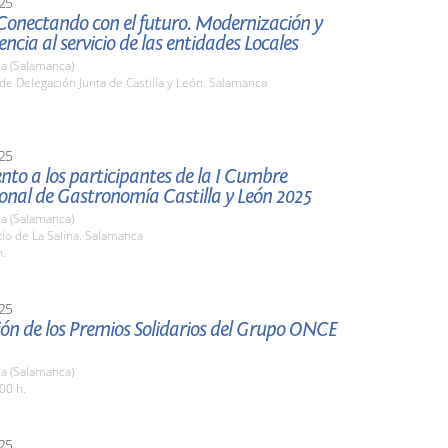
25
Conectando con el futuro. Modernización y
ncia al servicio de las entidades Locales
a (Salamanca)
de Delegación Junta de Castilla y León. Salamanca
25
nto a los participantes de la I Cumbre
onal de Gastronomía Castilla y León 2025
a (Salamanca)
tio de La Salina. Salamanca
h.
25
ón de los Premios Solidarios del Grupo ONCE
a (Salamanca)
00 h.
25