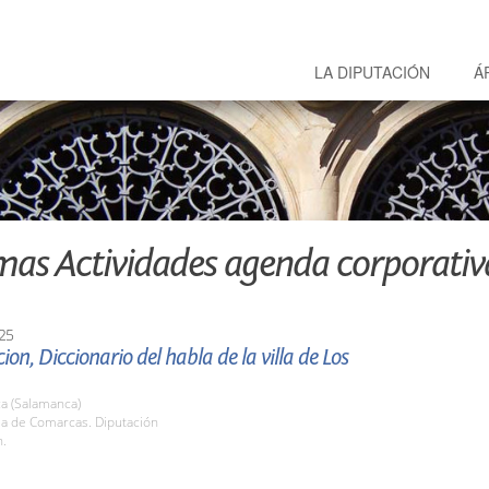
LA DIPUTACIÓN
Á
mas Actividades agenda corporativ
25
ion, Diccionario del habla de la villa de Los
a (Salamanca)
la de Comarcas. Diputación
h.