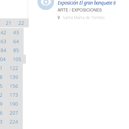
Exposición El gran banquete II
ARTE / EXPOSICIONES
Santa Marta de Tormes
21
22
42
43
63
64
84
85
04
105
1
122
8
139
5
156
2
173
9
190
6
207
3
224