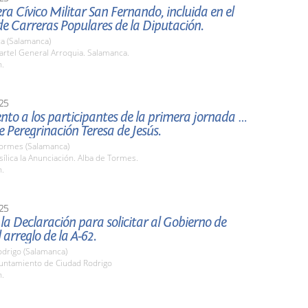
era Cívico Militar San Fernando, incluida en el
de Carreras Populares de la Diputación.
a (Salamanca)
artel General Arroquia. Salamanca.
h.
25
nto a los participantes de la primera jornada de
e Peregrinación Teresa de Jesús.
Tormes (Salamanca)
sílica la Anunciación. Alba de Tormes.
h.
25
la Declaración para solicitar al Gobierno de
 arreglo de la A-62.
odrigo (Salamanca)
yuntamiento de Ciudad Rodrigo
h.