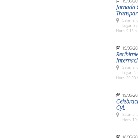
19/05/20
Jornada 
Transpare
Salamanc
Lugar: Se
Hora: 9:15 h.
19/05/20
Recibimie
Internaci
Salamanc
Lugar: Pa
Hora: 20:00 
19/05/20
Celebraci
CyL
Salamanc
Hora: 19:
18/05/20