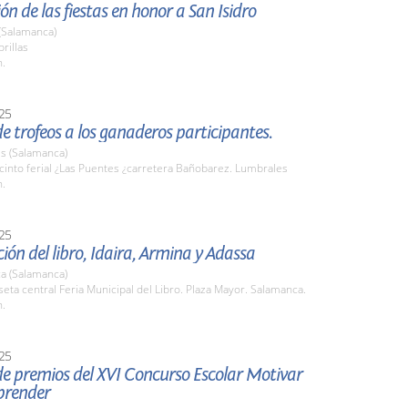
ón de las fiestas en honor a San Isidro
 (Salamanca)
brillas
h.
25
e trofeos a los ganaderos participantes.
s (Salamanca)
cinto ferial ¿Las Puentes ¿carretera Bañobarez. Lumbrales
h.
25
ión del libro, Idaira, Armina y Adassa
a (Salamanca)
seta central Feria Municipal del Libro. Plaza Mayor. Salamanca.
h.
25
de premios del XVI Concurso Escolar Motivar
prender