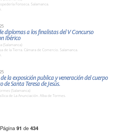
ospedería Fonseca. Salamanca.
h.
25
e diplomas a los finalistas del V Concurso
n Ibérico
a (Salamanca)
sa de la Tierra. Cámara de Comercio. Salamanca.
h.
25
de la exposición publica y veneración del cuerpo
o de Santa Teresa de Jesús.
Tormes (Salamanca)
sílica de La Anunciación. Alba de Tormes.
Página
91
de
434