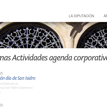
LA DIPUTACIÓN
Á
mas Actividades agenda corporativ
25
ón día de San Isidro
a (Salamanca)
lesia San Pablo Salamanca
h.
25