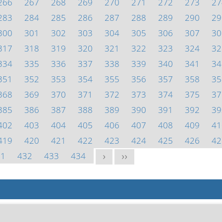
266
267
268
269
270
271
272
273
27
283
284
285
286
287
288
289
290
29
300
301
302
303
304
305
306
307
30
317
318
319
320
321
322
323
324
32
334
335
336
337
338
339
340
341
34
351
352
353
354
355
356
357
358
35
368
369
370
371
372
373
374
375
37
385
386
387
388
389
390
391
392
39
402
403
404
405
406
407
408
409
41
419
420
421
422
423
424
425
426
42
31
432
433
434
>
>>