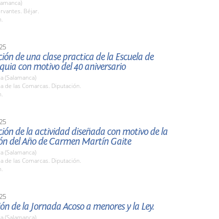
lamanca)
rvantes. Béjar.
h.
25
ión de una clase practica de la Escuela de
uia con motivo del 40 aniversario
a (Salamanca)
la de las Comarcas. Diputación.
h.
25
ión de la actividad diseñada con motivo de la
ión del Año de Carmen Martín Gaite
a (Salamanca)
la de las Comarcas. Diputación.
h.
25
ón de la Jornada Acoso a menores y la Ley.
a (Salamanca)