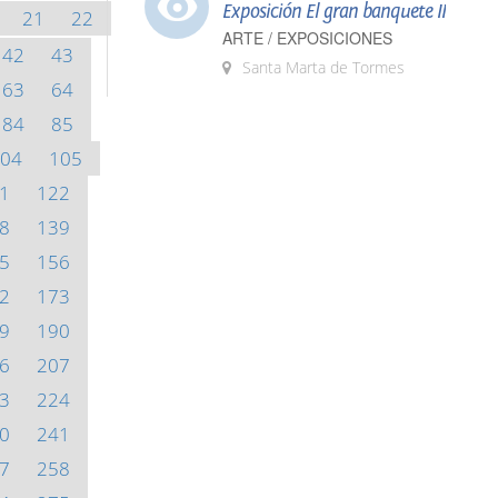
Exposición El gran banquete II
21
22
ARTE / EXPOSICIONES
42
43
Santa Marta de Tormes
63
64
84
85
04
105
1
122
8
139
5
156
2
173
9
190
6
207
3
224
0
241
7
258