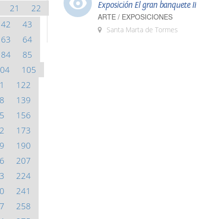
Exposición El gran banquete II
21
22
ARTE / EXPOSICIONES
42
43
Santa Marta de Tormes
63
64
84
85
04
105
1
122
8
139
5
156
2
173
9
190
6
207
3
224
0
241
7
258