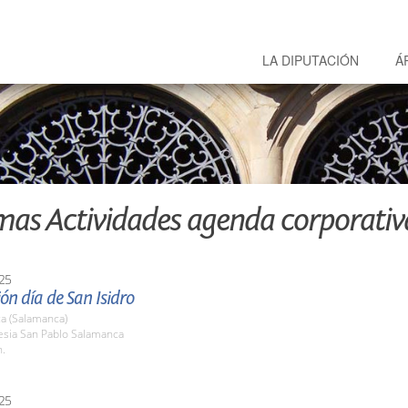
LA DIPUTACIÓN
Á
mas Actividades agenda corporativ
25
ón día de San Isidro
a (Salamanca)
lesia San Pablo Salamanca
h.
25