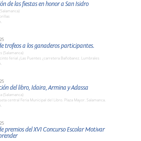
ón de las fiestas en honor a San Isidro
 (Salamanca)
brillas
h.
25
e trofeos a los ganaderos participantes.
s (Salamanca)
cinto ferial ¿Las Puentes ¿carretera Bañobarez. Lumbrales
h.
25
ión del libro, Idaira, Armina y Adassa
a (Salamanca)
seta central Feria Municipal del Libro. Plaza Mayor. Salamanca.
h.
25
de premios del XVI Concurso Escolar Motivar
prender