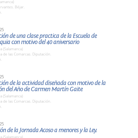
lamanca)
rvantes. Béjar.
h.
25
ión de una clase practica de la Escuela de
uia con motivo del 40 aniversario
a (Salamanca)
la de las Comarcas. Diputación.
h.
25
ión de la actividad diseñada con motivo de la
ión del Año de Carmen Martín Gaite
a (Salamanca)
la de las Comarcas. Diputación.
h.
25
ón de la Jornada Acoso a menores y la Ley.
a (Salamanca)