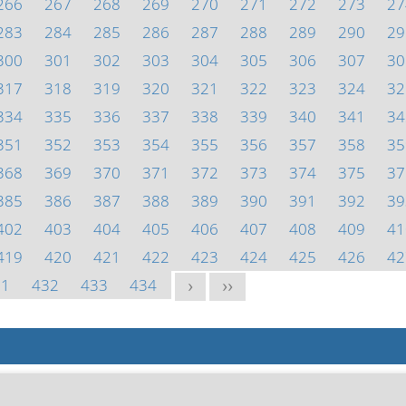
266
267
268
269
270
271
272
273
27
283
284
285
286
287
288
289
290
29
300
301
302
303
304
305
306
307
30
317
318
319
320
321
322
323
324
32
334
335
336
337
338
339
340
341
34
351
352
353
354
355
356
357
358
35
368
369
370
371
372
373
374
375
37
385
386
387
388
389
390
391
392
39
402
403
404
405
406
407
408
409
41
419
420
421
422
423
424
425
426
42
31
432
433
434
>
>>