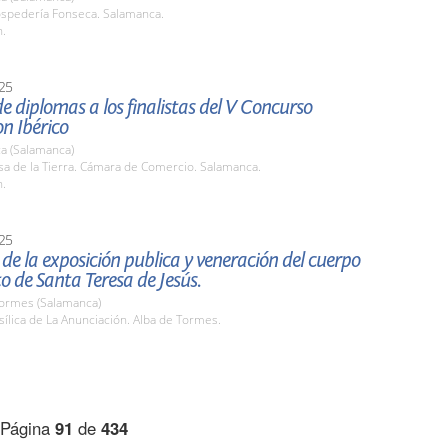
ospedería Fonseca. Salamanca.
h.
25
e diplomas a los finalistas del V Concurso
n Ibérico
a (Salamanca)
sa de la Tierra. Cámara de Comercio. Salamanca.
h.
25
de la exposición publica y veneración del cuerpo
o de Santa Teresa de Jesús.
Tormes (Salamanca)
sílica de La Anunciación. Alba de Tormes.
Página
91
de
434