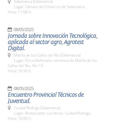
Salamanca (Salamanca)
Lugar: Cámara de Comercio de Salamanca.
Hora: 11:00 h.
08/05/2025
Jornada sobre Innovación Tecnológica,
aplicada al sector agro, Agrotest
Digital.
Matilla de los Caños del Río (Salamanca)
Lugar: Finca Muñovela, carretera de Matilla de los
Caños del Rio, Km 15
Hora: 10:30 h.
08/05/2025
Encuentro Provincial Técnicos de
Juventud.
Ciudad Rodrigo (Salamanca)
Lugar: Restaurante Los Arcos. Ciudad Rodrigo.
Hora: 10:00 h.