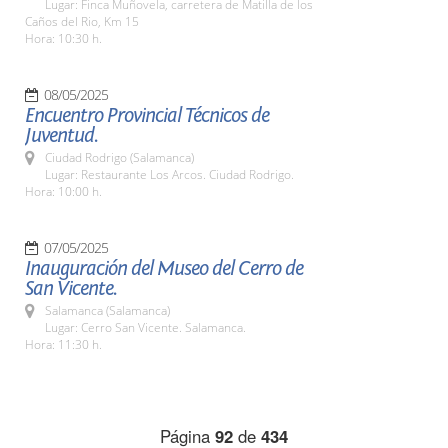
Lugar: Finca Muñovela, carretera de Matilla de los
Caños del Rio, Km 15
Hora: 10:30 h.
08/05/2025
Encuentro Provincial Técnicos de
Juventud.
Ciudad Rodrigo (Salamanca)
Lugar: Restaurante Los Arcos. Ciudad Rodrigo.
Hora: 10:00 h.
07/05/2025
Inauguración del Museo del Cerro de
San Vicente.
Salamanca (Salamanca)
Lugar: Cerro San Vicente. Salamanca.
Hora: 11:30 h.
Página
92
de
434