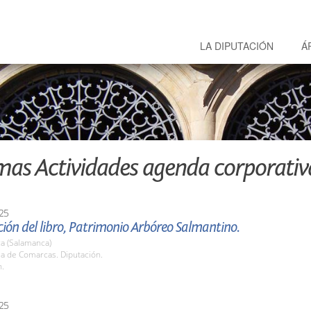
LA DIPUTACIÓN
Á
mas Actividades agenda corporativ
25
ión del libro, Patrimonio Arbóreo Salmantino.
a (Salamanca)
la de Comarcas. Diputación.
h.
25