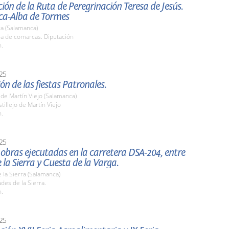
ión de la Ruta de Peregrinación Teresa de Jesús.
a-Alba de Tormes
a (Salamanca)
la de comarcas. Diputación
h.
25
ón de las fiestas Patronales.
o de Martín Viejo (Salamanca)
stillejo de Martín Viejo
h.
25
s obras ejecutadas en la carretera DSA-204, entre
 la Sierra y Cuesta de la Varga.
 la Sierra (Salamanca)
ades de la Sierra.
h.
25