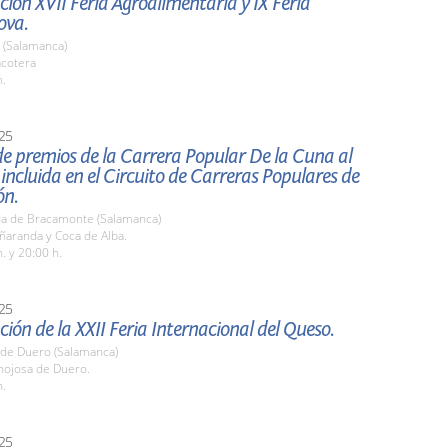
ión XVII Feria Agroalimentaria y IX Feria
ova.
 (Salamanca)
acotera
h.
25
e premios de la Carrera Popular De la Cuna al
 incluida en el Circuito de Carreras Populares de
ón.
a de Bracamonte (Salamanca)
ñaranda y Coca de Alba.
. y 20:00 h.
25
ión de la XXII Feria Internacional del Queso.
 de Duero (Salamanca)
nojosa de Duero.
h.
25