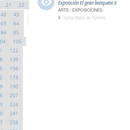
Exposición El gran banquete II
21
22
ARTE / EXPOSICIONES
42
43
Santa Marta de Tormes
63
64
84
85
04
105
1
122
8
139
5
156
2
173
9
190
6
207
3
224
0
241
7
258