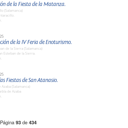
ón de la Fiesta de la Matanza.
llo (Salamanca)
taracillo.
h.
25
ión de la IV Feria de Enoturismo.
an de la Sierra (Salamanca)
n Esteban de la Sierra.
h.
25
las Fiestas de San Atanasio.
e Azaba (Salamanca)
uebla de Azaba
h.
Página
93
de
434