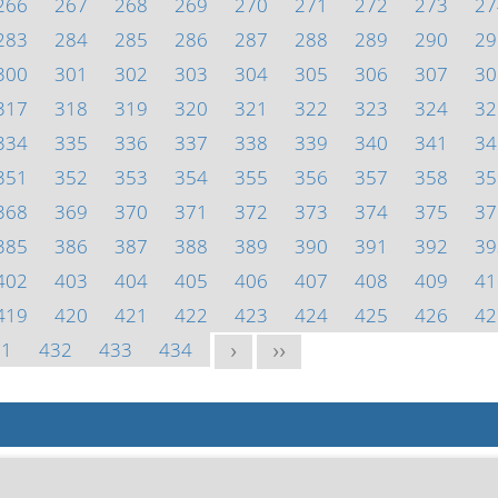
266
267
268
269
270
271
272
273
27
283
284
285
286
287
288
289
290
29
300
301
302
303
304
305
306
307
30
317
318
319
320
321
322
323
324
32
334
335
336
337
338
339
340
341
34
351
352
353
354
355
356
357
358
35
368
369
370
371
372
373
374
375
37
385
386
387
388
389
390
391
392
39
402
403
404
405
406
407
408
409
41
419
420
421
422
423
424
425
426
42
31
432
433
434
>
>>