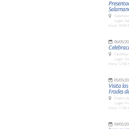
Presentac
Salamanc
Salamanc
Lugar: Sa
Hora: 10:00 
06/05/20
Celebraci
Castillej
Lugar: Ca
Hora: 12:00 
05/05/20
Visita la
Frades de
Frades de
Lugar: Fr
Hora: 11:00 
04/05/20