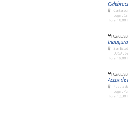
Celebraci
Cantaraci
Lugar: Can
Hora: 10:00 
02/05/20
Inaugurac
San Esteb
LUGA : Sa
Hora: 19:00 
02/05/20
Actos de 
Puebla d
Lugar: P
Hora: 12:30 