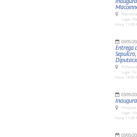
Inaugurac
Macoinn
Macotera
Lugar: M
Hora: 11:00 
03/05/20
Entrega d
Sepulcro,
Diputaci
Peñarand
Lugar: Pe
Hora: 18:00 h
03/05/20
Inaugurac
Hinojosa
Lugar: Hi
Hora: 11:00 
03/05/20