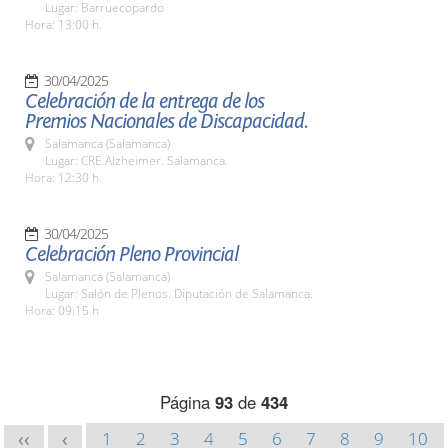
Lugar: Barruecopardo
Hora: 13:00 h.
30/04/2025
Celebración de la entrega de los
Premios Nacionales de Discapacidad.
Salamanca (Salamanca)
Lugar: CRE Alzheimer. Salamanca.
Hora: 12:30 h.
30/04/2025
Celebración Pleno Provincial
Salamanca (Salamanca)
Lugar: Salón de Plenos. Diputación de Salamanca.
Hora: 09:15 h
Página
93
de
434
1
2
3
4
5
6
7
8
9
10
<<
<