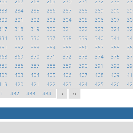
266
267
268
269
270
271
272
273
27
283
284
285
286
287
288
289
290
29
300
301
302
303
304
305
306
307
30
317
318
319
320
321
322
323
324
32
334
335
336
337
338
339
340
341
34
351
352
353
354
355
356
357
358
35
368
369
370
371
372
373
374
375
37
385
386
387
388
389
390
391
392
39
402
403
404
405
406
407
408
409
41
419
420
421
422
423
424
425
426
42
31
432
433
434
>
>>