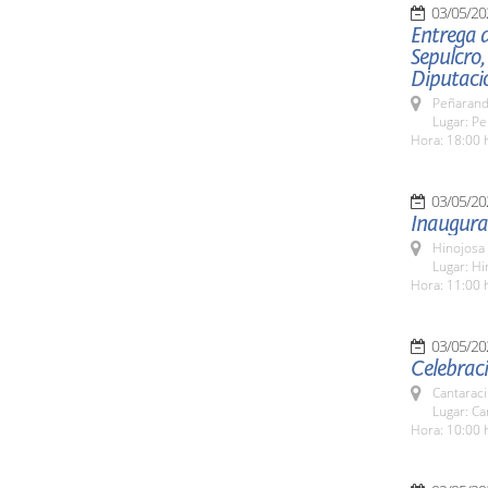
03/05/20
Entrega d
Sepulcro,
Diputaci
Peñarand
Lugar: Pe
Hora: 18:00 h
03/05/20
Inaugurac
Hinojosa
Lugar: Hi
Hora: 11:00 
03/05/20
Celebraci
Cantaraci
Lugar: Can
Hora: 10:00 