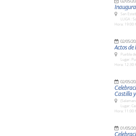
02/05/20
Inaugurac
San Esteb
LUGA : Sa
Hora: 19:00 
02/05/20
Actos de 
Puebla d
Lugar: P
Hora: 12:30 
02/05/20
Celebraci
Castilla y
(Salaman
Lugar: Ca
Hora: 11:00 
01/05/20
Celebraci