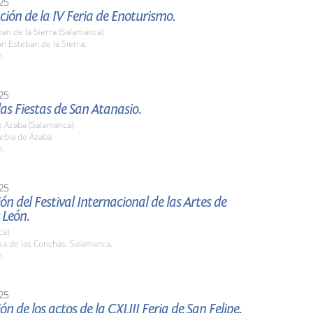
25
ión de la IV Feria de Enoturismo.
an de la Sierra (Salamanca)
n Esteban de la Sierra.
h.
25
las Fiestas de San Atanasio.
e Azaba (Salamanca)
uebla de Azaba
h.
25
ón del Festival Internacional de las Artes de
 León.
ca)
sa de las Conchas. Salamanca.
h.
25
ón de los actos de la CXLIII Feria de San Felipe.