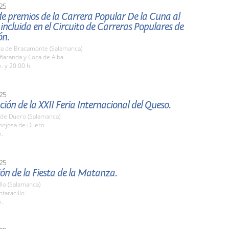
25
e premios de la Carrera Popular De la Cuna al
 incluida en el Circuito de Carreras Populares de
ón.
a de Bracamonte (Salamanca)
ñaranda y Coca de Alba.
. y 20:00 h.
25
ión de la XXII Feria Internacional del Queso.
 de Duero (Salamanca)
nojosa de Duero.
h.
25
ón de la Fiesta de la Matanza.
llo (Salamanca)
taracillo.
h.