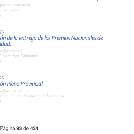
pardo (Salamanca)
arruecopardo
h.
25
ón de la entrega de los Premios Nacionales de
idad.
a (Salamanca)
RE Alzheimer. Salamanca.
h.
25
ón Pleno Provincial
a (Salamanca)
lón de Plenos. Diputación de Salamanca.
h
Página
93
de
434