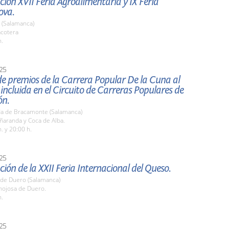
ión XVII Feria Agroalimentaria y IX Feria
ova.
 (Salamanca)
acotera
h.
25
e premios de la Carrera Popular De la Cuna al
 incluida en el Circuito de Carreras Populares de
ón.
a de Bracamonte (Salamanca)
ñaranda y Coca de Alba.
. y 20:00 h.
25
ión de la XXII Feria Internacional del Queso.
 de Duero (Salamanca)
nojosa de Duero.
h.
25