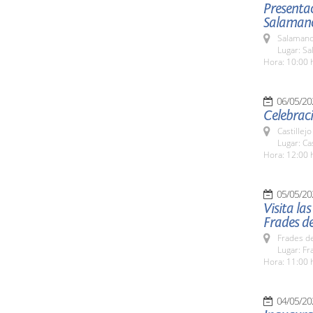
Presentac
Salamanc
Salamanc
Lugar: Sa
Hora: 10:00 
06/05/20
Celebraci
Castillej
Lugar: Ca
Hora: 12:00 
05/05/20
Visita la
Frades de
Frades de
Lugar: Fr
Hora: 11:00 
04/05/20