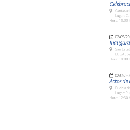
Celebraci
Cantaraci
Lugar: Can
Hora: 10:00 
02/05/20
Inaugurac
San Esteb
LUGA : Sa
Hora: 19:00 
02/05/20
Actos de 
Puebla d
Lugar: P
Hora: 12:30 