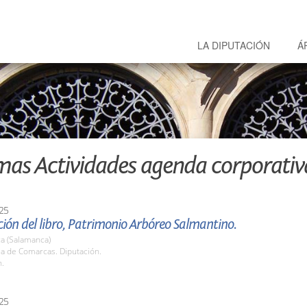
LA DIPUTACIÓN
Á
mas Actividades agenda corporativ
25
ión del libro, Patrimonio Arbóreo Salmantino.
a (Salamanca)
la de Comarcas. Diputación.
h.
25