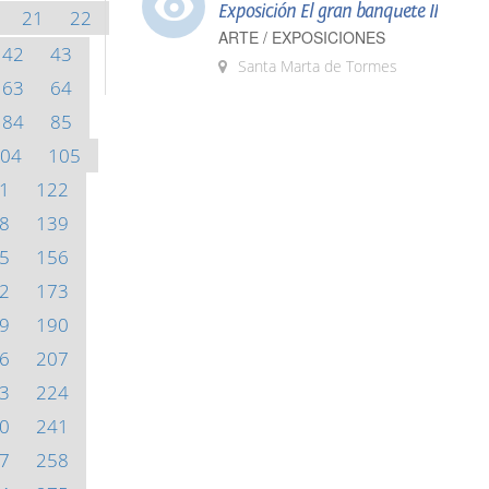
Exposición El gran banquete II
21
22
ARTE / EXPOSICIONES
42
43
Santa Marta de Tormes
63
64
84
85
04
105
1
122
8
139
5
156
2
173
9
190
6
207
3
224
0
241
7
258