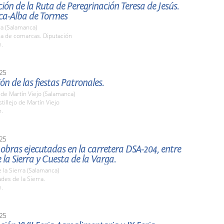
ión de la Ruta de Peregrinación Teresa de Jesús.
a-Alba de Tormes
a (Salamanca)
la de comarcas. Diputación
h.
25
ón de las fiestas Patronales.
o de Martín Viejo (Salamanca)
stillejo de Martín Viejo
h.
25
s obras ejecutadas en la carretera DSA-204, entre
 la Sierra y Cuesta de la Varga.
 la Sierra (Salamanca)
ades de la Sierra.
h.
25