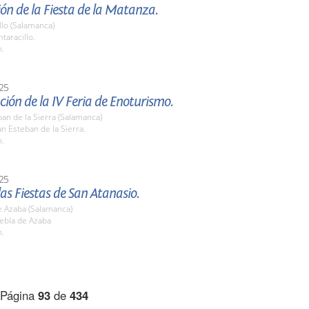
ón de la Fiesta de la Matanza.
llo (Salamanca)
taracillo.
h.
25
ión de la IV Feria de Enoturismo.
an de la Sierra (Salamanca)
n Esteban de la Sierra.
h.
25
las Fiestas de San Atanasio.
e Azaba (Salamanca)
uebla de Azaba
h.
Página
93
de
434