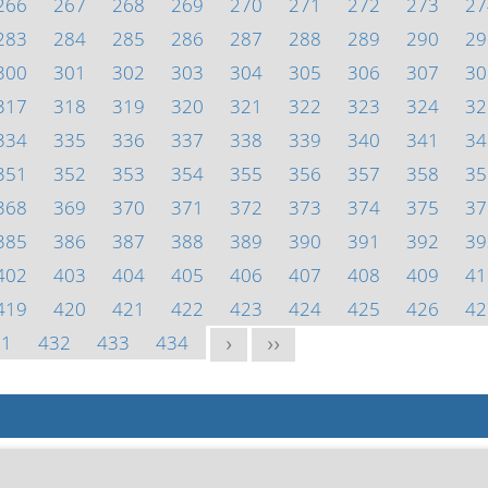
266
267
268
269
270
271
272
273
27
283
284
285
286
287
288
289
290
29
300
301
302
303
304
305
306
307
30
317
318
319
320
321
322
323
324
32
334
335
336
337
338
339
340
341
34
351
352
353
354
355
356
357
358
35
368
369
370
371
372
373
374
375
37
385
386
387
388
389
390
391
392
39
402
403
404
405
406
407
408
409
41
419
420
421
422
423
424
425
426
42
31
432
433
434
>
>>