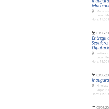
Inaugurac
Macoinn
Macotera
Lugar: M
Hora: 11:00 
03/05/20
Entrega d
Sepulcro,
Diputaci
Peñarand
Lugar: Pe
Hora: 18:00 h
03/05/20
Inaugurac
Hinojosa
Lugar: Hi
Hora: 11:00 
03/05/20