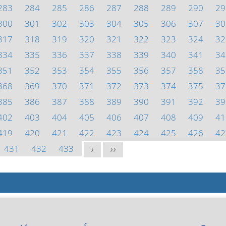
283
284
285
286
287
288
289
290
29
300
301
302
303
304
305
306
307
30
317
318
319
320
321
322
323
324
32
334
335
336
337
338
339
340
341
34
351
352
353
354
355
356
357
358
35
368
369
370
371
372
373
374
375
37
385
386
387
388
389
390
391
392
39
402
403
404
405
406
407
408
409
41
419
420
421
422
423
424
425
426
42
431
432
433
>
>>