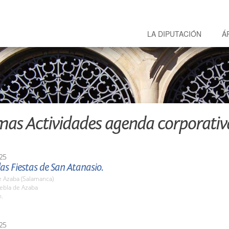
LA DIPUTACIÓN
Á
mas Actividades agenda corporativ
25
las Fiestas de San Atanasio.
e Azaba (Salamanca)
uebla de Azaba
h.
25