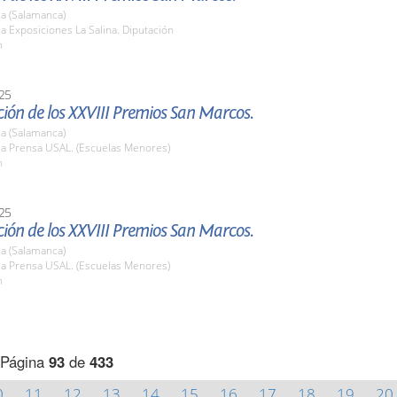
a (Salamanca)
la Exposiciones La Salina. Diputación
h
25
ión de los XXVIII Premios San Marcos.
a (Salamanca)
la Prensa USAL. (Escuelas Menores)
h
25
ión de los XXVIII Premios San Marcos.
a (Salamanca)
la Prensa USAL. (Escuelas Menores)
h
Página
93
de
433
0
11
12
13
14
15
16
17
18
19
20