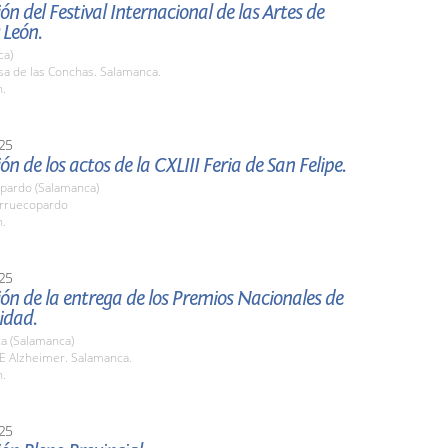
ón del Festival Internacional de las Artes de
 León.
ca)
sa de las Conchas. Salamanca.
h.
25
ón de los actos de la CXLIII Feria de San Felipe.
pardo (Salamanca)
arruecopardo
h.
25
ón de la entrega de los Premios Nacionales de
idad.
a (Salamanca)
RE Alzheimer. Salamanca.
h.
25