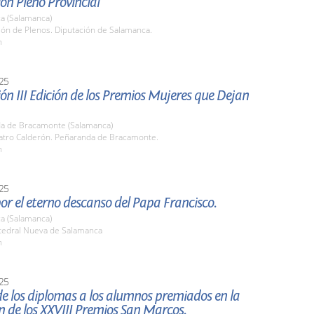
ón Pleno Provincial
a (Salamanca)
lón de Plenos. Diputación de Salamanca.
h
25
ón III Edición de los Premios Mujeres que Dejan
a de Bracamonte (Salamanca)
eatro Calderón. Peñaranda de Bracamonte.
h
25
or el eterno descanso del Papa Francisco.
a (Salamanca)
atedral Nueva de Salamanca
h
25
e los diplomas a los alumnos premiados en la
n de los XXVIII Premios San Marcos.