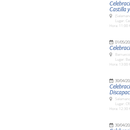
Celebraci
Castilla y
(Salaman
Lugar: Ca
Hora: 11:00 
01/05/20
Celebraci
Barrueco
Lugar: B
Hora: 13:00 
30/04/20
Celebraci
Discapac
Salamanc
Lugar: C
Hora: 12:30 
30/04/20