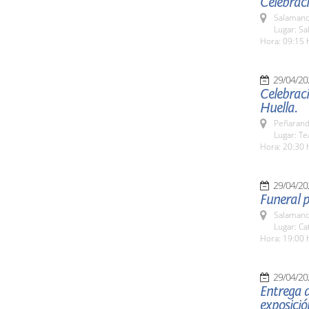
Celebraci
Salamanc
Lugar: Sa
Hora: 09:15 
29/04/20
Celebraci
Huella.
Peñarand
Lugar: T
Hora: 20:30 
29/04/20
Funeral p
Salamanc
Lugar: C
Hora: 19:00 
29/04/20
Entrega d
exposició