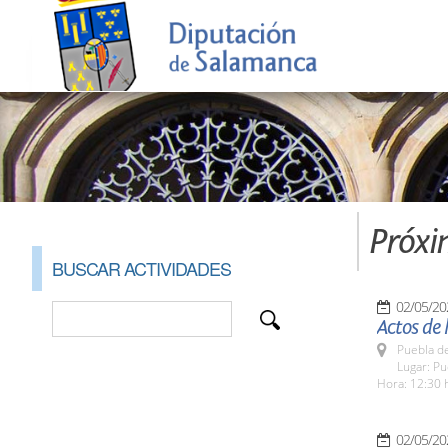
Próxi
BUSCAR ACTIVIDADES
02/05/20
Actos de 
Puebla d
Lugar: P
Hora: 12:30 
02/05/20