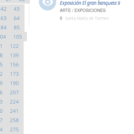
Exposición El gran banquete II
42
43
ARTE / EXPOSICIONES
63
64
Santa Marta de Tormes
84
85
04
105
1
122
8
139
5
156
2
173
9
190
6
207
3
224
0
241
7
258
4
275