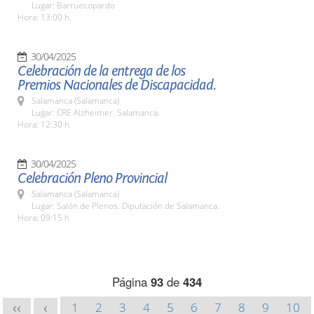
Lugar: Barruecopardo
Hora: 13:00 h.
30/04/2025
Celebración de la entrega de los
Premios Nacionales de Discapacidad.
Salamanca (Salamanca)
Lugar: CRE Alzheimer. Salamanca.
Hora: 12:30 h.
30/04/2025
Celebración Pleno Provincial
Salamanca (Salamanca)
Lugar: Salón de Plenos. Diputación de Salamanca.
Hora: 09:15 h
Página
93
de
434
1
2
3
4
5
6
7
8
9
10
<<
<