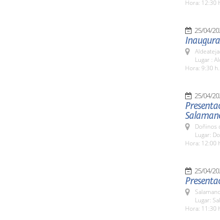
Hora: 12:30 
25/04/20
Inaugurac
Aldeateja
Lugar : A
Hora: 9:30 h.
25/04/20
Presentac
Salaman
Doñinos 
Lugar: D
Hora: 12:00 
25/04/20
Presentac
Salamanc
Lugar: Sa
Hora: 11:30 