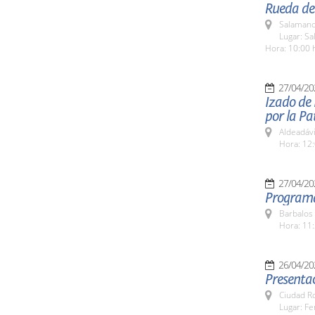
Rueda de
Salamanc
Lugar: Sa
Hora: 10:00 
27/04/20
Izado de
por la Pa
Aldeadávi
Hora: 12:
27/04/20
Programa
Barbalos
Hora: 11:
26/04/20
Presentac
Ciudad R
Lugar: Fe