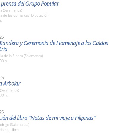
 prensa del Grupo Popular
a (Salamanca)
la de las Comarcas. Diputación
h.
25
 Bandera y Ceremonia de Homenaje a los Caídos
tria
la de la Ribera (Salamanca)
00 h.
25
 Arbolar
 (Salamanca)
30 h.
25
ión del libro "Notas de mi viaje a Filipinas"
odrigo (Salamanca)
ria del Libro