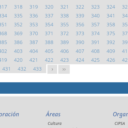
317
318
319
320
321
322
323
324
32
334
335
336
337
338
339
340
341
34
351
352
353
354
355
356
357
358
35
368
369
370
371
372
373
374
375
37
385
386
387
388
389
390
391
392
39
402
403
404
405
406
407
408
409
41
419
420
421
422
423
424
425
426
42
431
432
433
>
>>
oración
Áreas
Orga
Cultura
CIPSA