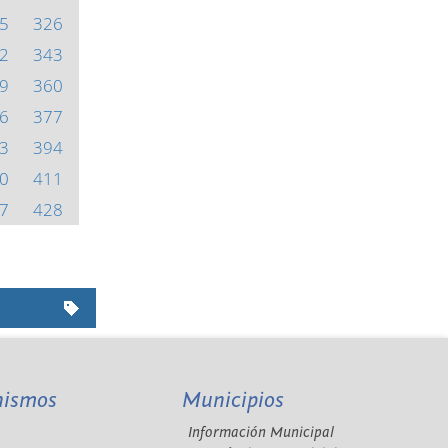
5
326
2
343
9
360
6
377
3
394
0
411
7
428
nismos
Municipios
Información Municipal