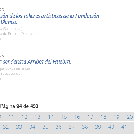
25
ión de los Talleres artísticos de la Fundación
 Blanco.
a (Salamanca)
la de Prensa. Diputación.
h.
25
 senderista Arribes del Huebra.
pardo (Salamanca)
arruecopardo
h
Página
94
de
433
0
11
12
13
14
15
16
17
18
19
20
32
33
34
35
36
37
38
39
40
41