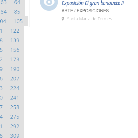
63
64
Exposición El gran banquete II
ARTE / EXPOSICIONES
84
85
Santa Marta de Tormes
04
105
1
122
8
139
5
156
2
173
9
190
6
207
3
224
0
241
7
258
4
275
1
292
8
309