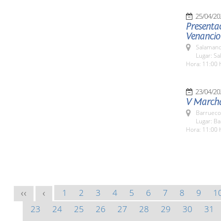
25/04/20
Presentac
Venancio
Salamanc
Lugar: Sa
Hora: 11:00 
23/04/20
V Marcha
Barrueco
Lugar: B
Hora: 11:00 
1
2
3
4
5
6
7
8
9
1
<<
<
23
24
25
26
27
28
29
30
31