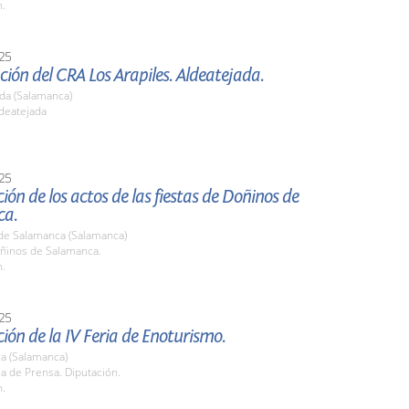
h.
25
ión del CRA Los Arapiles. Aldeatejada.
da (Salamanca)
ldeatejada
25
ión de los actos de las fiestas de Doñinos de
ca.
de Salamanca (Salamanca)
oñinos de Salamanca.
h.
25
ión de la IV Feria de Enoturismo.
a (Salamanca)
la de Prensa. Diputación.
h.