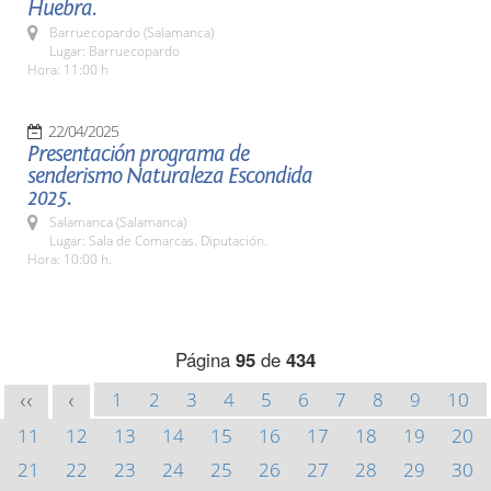
Huebra.
Barruecopardo (Salamanca)
Lugar: Barruecopardo
Hora: 11:00 h
22/04/2025
Presentación programa de
senderismo Naturaleza Escondida
2025.
Salamanca (Salamanca)
Lugar: Sala de Comarcas. Diputación.
Hora: 10:00 h.
Página
95
de
434
1
2
3
4
5
6
7
8
9
10
<<
<
11
12
13
14
15
16
17
18
19
20
21
22
23
24
25
26
27
28
29
30