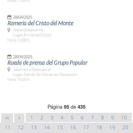
Hora: 11:00 h
28/04/2025
Romería del Cristo del Monte
Alaraz (Salamanca)
Lugar: Ermita del Cristo
Hora: 12:00 h.
28/04/2025
Rueda de prensa del Grupo Popular
Salamanca (Salamanca)
Lugar: Sala de las Comarcas. Diputación
Hora: 10:00 h.
Página
95
de
435
1
2
3
4
5
6
7
8
9
10
<<
<
11
12
13
14
15
16
17
18
19
20