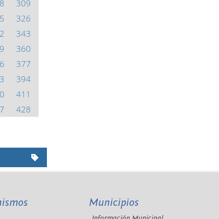
8
309
5
326
2
343
9
360
6
377
3
394
0
411
7
428
nismos
Municipios
Información Municipal