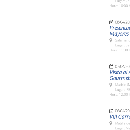
Lugar: Ce
Hora: 18:00 
08/04/20
Presentac
Mayores q
Salamanc
Lugar: Sa
Hora: 11:30 
07/04/20
Visita al
Gourmet
Madrid (M
Lugar: IF
Hora: 12:00 
06/04/20
VIII Carr
Matilla d
Lugar: Ma