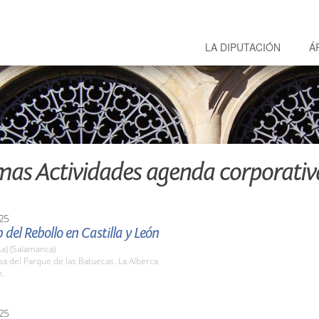
LA DIPUTACIÓN
Á
mas Actividades agenda corporativ
25
b del Rebollo en Castilla y León
La) (Salamanca)
sa del Parque de las Batuecas. La Alberca
h.
25