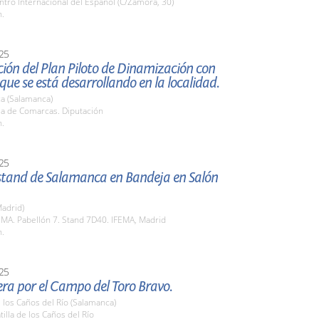
ntro Internacional del Español (C/Zamora, 30)
h.
25
ión del Plan Piloto de Dinamización con
ue se está desarrollando en la localidad.
a (Salamanca)
la de Comarcas. Diputación
h.
25
 stand de Salamanca en Bandeja en Salón
adrid)
EMA. Pabellón 7. Stand 7D40. IFEMA, Madrid
h.
25
era por el Campo del Toro Bravo.
e los Caños del Río (Salamanca)
tilla de los Caños del Río