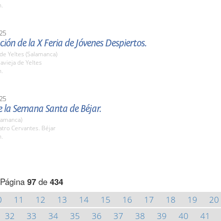
h.
25
ión de la X Feria de Jóvenes Despiertos.
a de Yeltes (Salamanca)
lavieja de Yeltes
h.
25
 la Semana Santa de Béjar.
lamanca)
atro Cervantes. Béjar
h.
Página
97
de
434
0
11
12
13
14
15
16
17
18
19
20
32
33
34
35
36
37
38
39
40
41