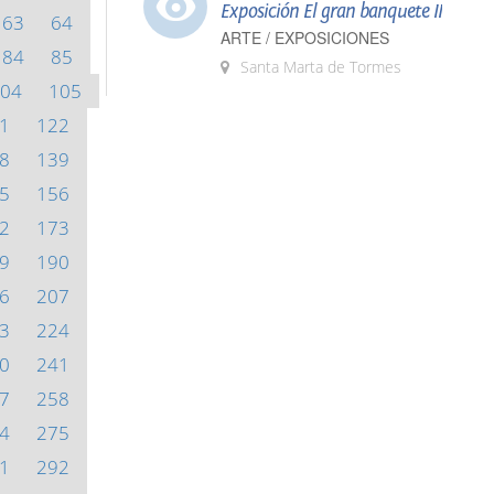
Exposición El gran banquete II
63
64
ARTE / EXPOSICIONES
84
85
Santa Marta de Tormes
04
105
1
122
8
139
5
156
2
173
9
190
6
207
3
224
0
241
7
258
4
275
1
292