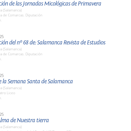
ión de las Jornadas Micológicas de Primavera
a (Salamanca)
la de Comarcas. Diputación
h.
25
ión del nº 68 de: Salamanca Revista de Estudios
a (Salamanca)
la de Comarcas. Diputación
h.
25
e la Semana Santa de Salamanca
a (Salamanca)
atro Liceo
h.
25
 Alma de Nuestra tierra
a (Salamanca)