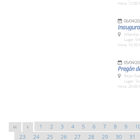
Hora: 12:00 
06/04/20
Inaugurac
Villaviej
Lugar: Vil
Hora: 10:30 
05/04/20
Pregón de
Béjar (Sa
Lugar: Te
Hora: 20:00 
1
2
3
4
5
6
7
8
9
1
<<
<
23
24
25
26
27
28
29
30
31