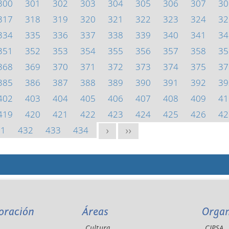
300
301
302
303
304
305
306
307
30
317
318
319
320
321
322
323
324
32
334
335
336
337
338
339
340
341
34
351
352
353
354
355
356
357
358
35
368
369
370
371
372
373
374
375
37
385
386
387
388
389
390
391
392
39
402
403
404
405
406
407
408
409
41
419
420
421
422
423
424
425
426
42
31
432
433
434
>
>>
oración
Áreas
Orga
Cultura
CIPSA