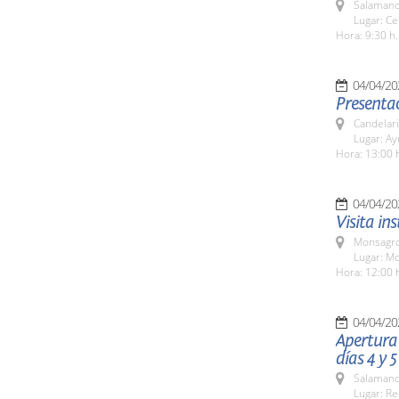
Salamanc
Lugar: Ce
Hora: 9:30 h.
04/04/20
Presentac
Candelar
Lugar: A
Hora: 13:00 
04/04/20
Visita in
Monsagro
Lugar: M
Hora: 12:00 
04/04/20
Apertura 
días 4 y 5
Salamanc
Lugar: Re