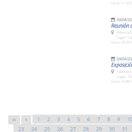
Hora: 11:30 
04/04/20
Reunión d
Alberca (
Lugar: Ca
Hora: 10:30 
04/04/20
Exposició
Salamanc
Lugar: To
Hora: 10:00 
1
2
3
4
5
6
7
8
9
1
<<
<
23
24
25
26
27
28
29
30
31