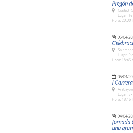
Pregón d
Ciudad R
Lugar: Te
Hora: 20:00 
05/04/20
Celebraci
Salamanc
Lugar: Pl
Hora: 18:45 
05/04/20
I Carrera
Arabayon
Lugar: Ex
Hora: 18:15 
04/04/20
Jornada G
una gran