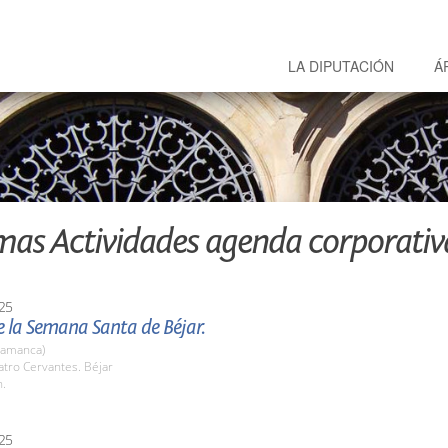
LA DIPUTACIÓN
Á
mas Actividades agenda corporativ
25
 la Semana Santa de Béjar.
lamanca)
atro Cervantes. Béjar
h.
25