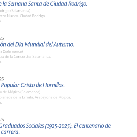
e la Semana Santa de Ciudad Rodrigo.
odrigo (Salamanca)
atro Nuevo. Ciudad Rodrigo.
h.
25
ón del Día Mundial del Autismo.
a (Salamanca)
aza de la Concordia. Salamanca.
h.
25
 Popular Cristo de Hornillos.
a de Mógica (Salamanca)
planada de la Ermita. Arabayona de Mógica.
h.
25
raduados Sociales (1925-2025). El centenario de
 carrera.