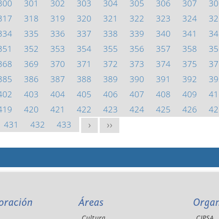
300
301
302
303
304
305
306
307
30
317
318
319
320
321
322
323
324
32
334
335
336
337
338
339
340
341
34
351
352
353
354
355
356
357
358
35
368
369
370
371
372
373
374
375
37
385
386
387
388
389
390
391
392
39
402
403
404
405
406
407
408
409
41
419
420
421
422
423
424
425
426
42
431
432
433
>
>>
oración
Áreas
Orga
Cultura
CIPSA