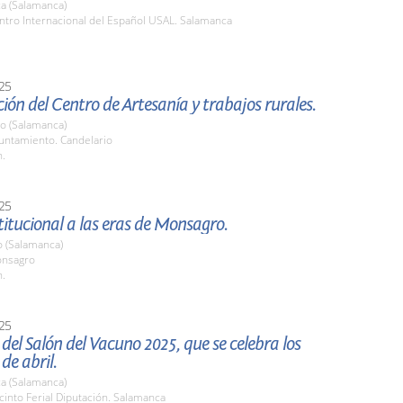
a (Salamanca)
ntro Internacional del Español USAL. Salamanca
25
ión del Centro de Artesanía y trabajos rurales.
io (Salamanca)
yuntamiento. Candelario
h.
25
stitucional a las eras de Monsagro.
 (Salamanca)
onsagro
h.
25
del Salón del Vacuno 2025, que se celebra los
 de abril.
a (Salamanca)
cinto Ferial Diputación. Salamanca