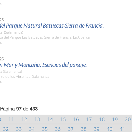
h.
25
el Parque Natural Batuecas-Sierra de Francia.
La) (Salamanca)
sa del Parque Las Batuecas-Sierra de Francia. La Alberca
h.
25
n Mar y Montaña. Esencias del paisaje.
a (Salamanca)
rre de los Abrantes. Salamanca
h.
Página
97
de
433
0
11
12
13
14
15
16
17
18
19
20
32
33
34
35
36
37
38
39
40
41