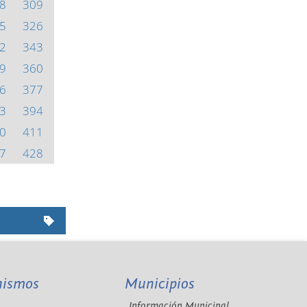
8
309
5
326
2
343
9
360
6
377
3
394
0
411
7
428
nismos
Municipios
Información Municipal