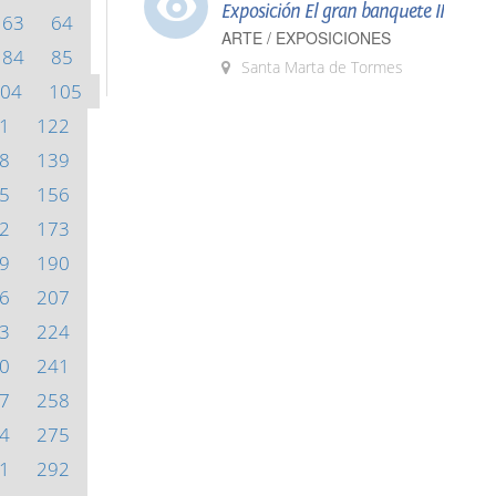
Exposición El gran banquete II
63
64
ARTE / EXPOSICIONES
84
85
Santa Marta de Tormes
04
105
1
122
8
139
5
156
2
173
9
190
6
207
3
224
0
241
7
258
4
275
1
292