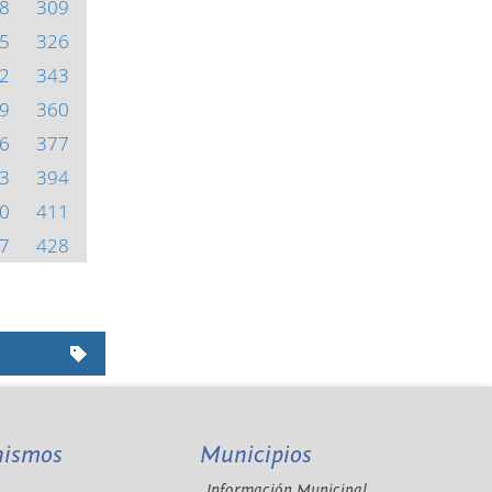
8
309
5
326
2
343
9
360
6
377
3
394
0
411
7
428
nismos
Municipios
Información Municipal