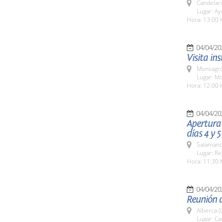
Candelar
Lugar: A
Hora: 13:00 
04/04/20
Visita in
Monsagro
Lugar: M
Hora: 12:00 
04/04/20
Apertura 
días 4 y 5
Salamanc
Lugar: Re
Hora: 11:30 
04/04/20
Reunión d
Alberca (
Lugar: Ca