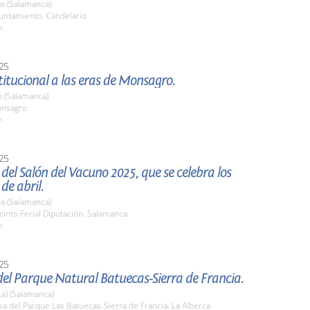
io (Salamanca)
yuntamiento. Candelario
h.
25
stitucional a las eras de Monsagro.
 (Salamanca)
onsagro
h.
25
del Salón del Vacuno 2025, que se celebra los
 de abril.
a (Salamanca)
cinto Ferial Diputación. Salamanca
h.
25
el Parque Natural Batuecas-Sierra de Francia.
La) (Salamanca)
sa del Parque Las Batuecas-Sierra de Francia. La Alberca