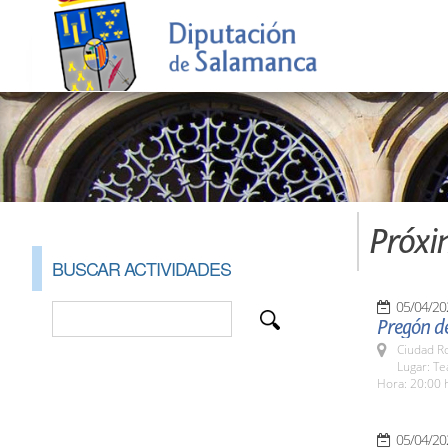
Próxi
BUSCAR ACTIVIDADES
05/04/20
Pregón d
Ciudad R
Lugar: Te
Hora: 20:00 
05/04/20