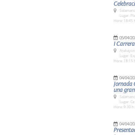
Celebraci
Salamanc
Lugar: Pl
Hora: 18:45 
05/04/20
I Carrera
Arabayon
Lugar: Ex
Hora: 18:15 
04/04/20
Jornada G
una gran
Salamanc
Lugar: Ce
Hora: 9:30 h.
04/04/20
Presentac