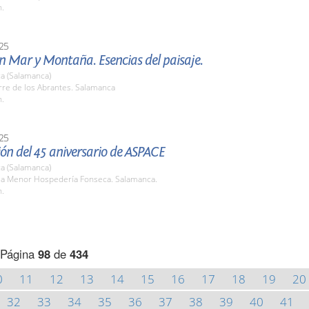
h.
25
n Mar y Montaña. Esencias del paisaje.
a (Salamanca)
rre de los Abrantes. Salamanca
h.
25
ón del 45 aniversario de ASPACE
a (Salamanca)
ala Menor Hospedería Fonseca. Salamanca.
h.
Página
98
de
434
0
11
12
13
14
15
16
17
18
19
20
32
33
34
35
36
37
38
39
40
41