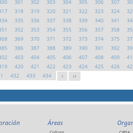
300
301
302
303
304
305
306
307
30
317
318
319
320
321
322
323
324
32
334
335
336
337
338
339
340
341
34
351
352
353
354
355
356
357
358
35
368
369
370
371
372
373
374
375
37
385
386
387
388
389
390
391
392
39
402
403
404
405
406
407
408
409
41
419
420
421
422
423
424
425
426
42
31
432
433
434
>
>>
oración
Áreas
Orga
Cultura
CIPSA