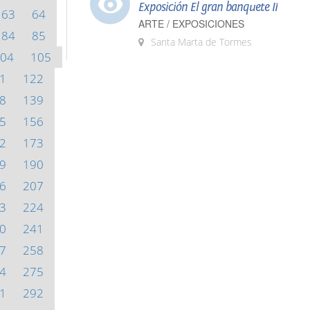
Exposición El gran banquete II
63
64
ARTE / EXPOSICIONES
84
85
Santa Marta de Tormes
04
105
1
122
8
139
5
156
2
173
9
190
6
207
3
224
0
241
7
258
4
275
1
292