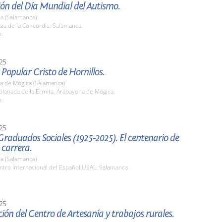
ón del Día Mundial del Autismo.
a (Salamanca)
aza de la Concordia. Salamanca.
h.
25
 Popular Cristo de Hornillos.
a de Mógica (Salamanca)
planada de la Ermita. Arabayona de Mógica.
h.
25
raduados Sociales (1925-2025). El centenario de
 carrera.
a (Salamanca)
ntro Internacional del Español USAL. Salamanca
25
ión del Centro de Artesanía y trabajos rurales.