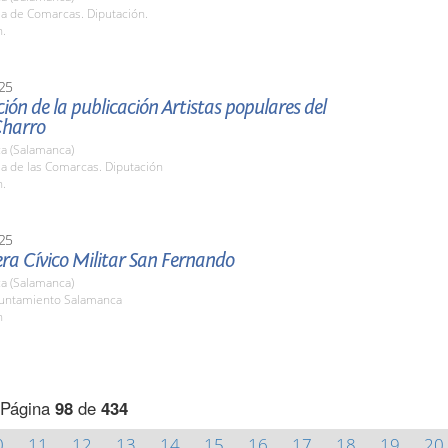
la de Comarcas. Diputación.
h.
25
ión de la publicación Artistas populares del
harro
a (Salamanca)
la de las Comarcas. Diputación
h.
25
era Cívico Militar San Fernando
a (Salamanca)
yuntamiento Salamanca
h
Página
98
de
434
0
11
12
13
14
15
16
17
18
19
20