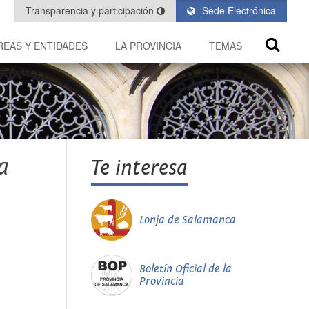
Transparencia y participación
Sede Electrónica
REAS Y ENTIDADES
LA PROVINCIA
TEMAS
a
Te interesa
Lonja de Salamanca
Boletín Oficial de la
Provincia