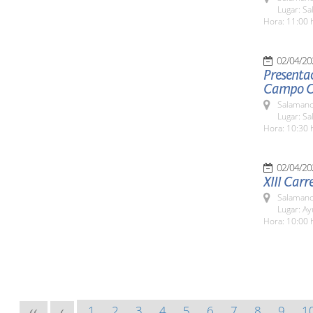
Lugar: Sa
Hora: 11:00 
02/04/20
Presentac
Campo C
Salamanc
Lugar: Sa
Hora: 10:30 
02/04/20
XIII Carr
Salamanc
Lugar: A
Hora: 10:00 
1
2
3
4
5
6
7
8
9
1
<<
<