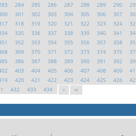
283
284
285
286
287
288
289
290
29
300
301
302
303
304
305
306
307
30
317
318
319
320
321
322
323
324
32
334
335
336
337
338
339
340
341
34
351
352
353
354
355
356
357
358
35
368
369
370
371
372
373
374
375
37
385
386
387
388
389
390
391
392
39
402
403
404
405
406
407
408
409
41
419
420
421
422
423
424
425
426
42
31
432
433
434
>
>>