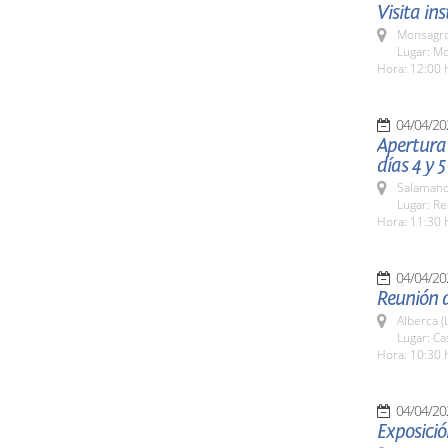
Visita in
Monsagro
Lugar: M
Hora: 12:00 
04/04/20
Apertura 
días 4 y 5
Salamanc
Lugar: Re
Hora: 11:30 
04/04/20
Reunión d
Alberca (
Lugar: Ca
Hora: 10:30 
04/04/20
Exposició