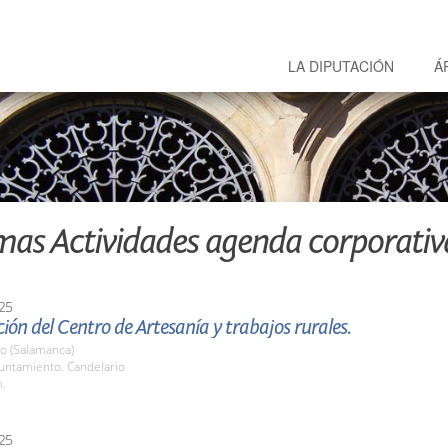
LA DIPUTACIÓN
Á
mas Actividades agenda corporativ
25
ión del Centro de Artesanía y trabajos rurales.
io (Salamanca)
yuntamiento. Candelario
h.
25