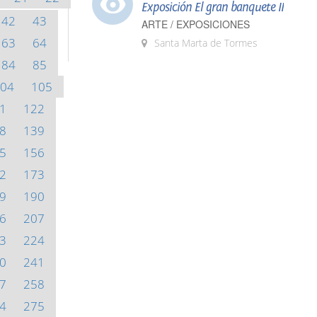
Exposición El gran banquete II
42
43
ARTE / EXPOSICIONES
63
64
Santa Marta de Tormes
84
85
04
105
1
122
8
139
5
156
2
173
9
190
6
207
3
224
0
241
7
258
4
275