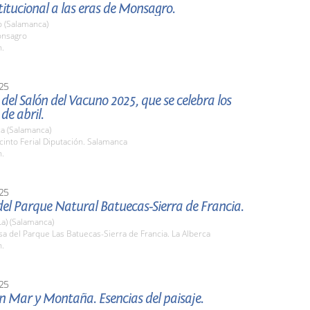
stitucional a las eras de Monsagro.
 (Salamanca)
onsagro
h.
25
del Salón del Vacuno 2025, que se celebra los
 de abril.
a (Salamanca)
cinto Ferial Diputación. Salamanca
h.
25
el Parque Natural Batuecas-Sierra de Francia.
La) (Salamanca)
sa del Parque Las Batuecas-Sierra de Francia. La Alberca
h.
25
n Mar y Montaña. Esencias del paisaje.