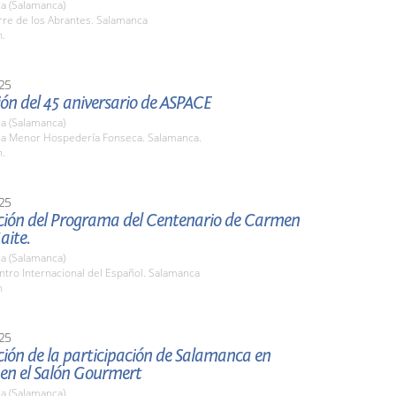
a (Salamanca)
rre de los Abrantes. Salamanca
h.
25
ón del 45 aniversario de ASPACE
a (Salamanca)
ala Menor Hospedería Fonseca. Salamanca.
h.
25
ción del Programa del Centenario de Carmen
aite.
a (Salamanca)
ntro Internacional del Español. Salamanca
h
25
ión de la participación de Salamanca en
 en el Salón Gourmert
a (Salamanca)