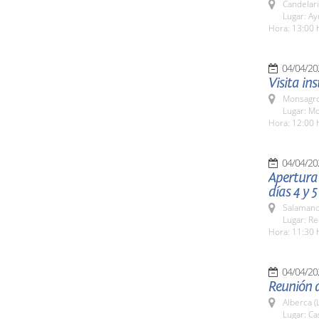
Candelar
Lugar: A
Hora: 13:00 
04/04/20
Visita in
Monsagro
Lugar: M
Hora: 12:00 
04/04/20
Apertura 
días 4 y 5
Salamanc
Lugar: Re
Hora: 11:30 
04/04/20
Reunión d
Alberca (
Lugar: Ca