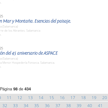
h.
25
n Mar y Montaña. Esencias del paisaje.
a (Salamanca)
rre de los Abrantes. Salamanca
h.
25
ón del 45 aniversario de ASPACE
a (Salamanca)
ala Menor Hospedería Fonseca. Salamanca.
h.
Página
98
de
434
0
11
12
13
14
15
16
17
18
19
20
32
33
34
35
36
37
38
39
40
41