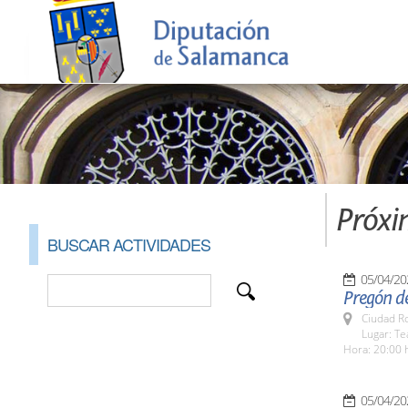
Próxi
BUSCAR ACTIVIDADES
05/04/20
Pregón d
Ciudad R
Lugar: Te
Hora: 20:00 
05/04/20