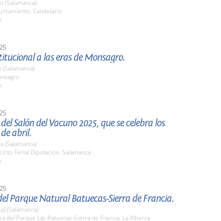
io (Salamanca)
yuntamiento. Candelario
h.
25
stitucional a las eras de Monsagro.
 (Salamanca)
onsagro
h.
25
del Salón del Vacuno 2025, que se celebra los
 de abril.
a (Salamanca)
cinto Ferial Diputación. Salamanca
h.
25
el Parque Natural Batuecas-Sierra de Francia.
La) (Salamanca)
sa del Parque Las Batuecas-Sierra de Francia. La Alberca