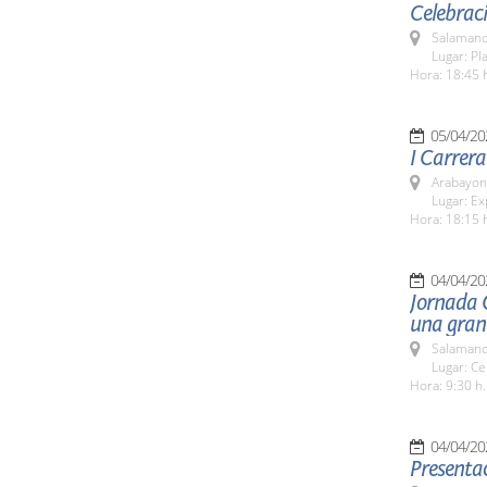
Celebraci
Salamanc
Lugar: Pl
Hora: 18:45 
05/04/20
I Carrera
Arabayon
Lugar: Ex
Hora: 18:15 
04/04/20
Jornada G
una gran
Salamanc
Lugar: Ce
Hora: 9:30 h.
04/04/20
Presentac