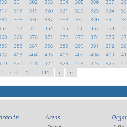
300
301
302
303
304
305
306
307
30
317
318
319
320
321
322
323
324
32
334
335
336
337
338
339
340
341
34
351
352
353
354
355
356
357
358
35
368
369
370
371
372
373
374
375
37
385
386
387
388
389
390
391
392
39
402
403
404
405
406
407
408
409
41
419
420
421
422
423
424
425
426
42
31
432
433
434
>
>>
oración
Áreas
Orga
Cultura
CIPSA