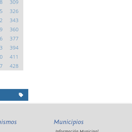
8
309
5
326
2
343
9
360
6
377
3
394
0
411
7
428
nismos
Municipios
Información Municipal