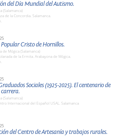
ón del Día Mundial del Autismo.
a (Salamanca)
aza de la Concordia. Salamanca.
h.
25
 Popular Cristo de Hornillos.
a de Mógica (Salamanca)
planada de la Ermita. Arabayona de Mógica.
h.
25
raduados Sociales (1925-2025). El centenario de
 carrera.
a (Salamanca)
ntro Internacional del Español USAL. Salamanca
25
ión del Centro de Artesanía y trabajos rurales.