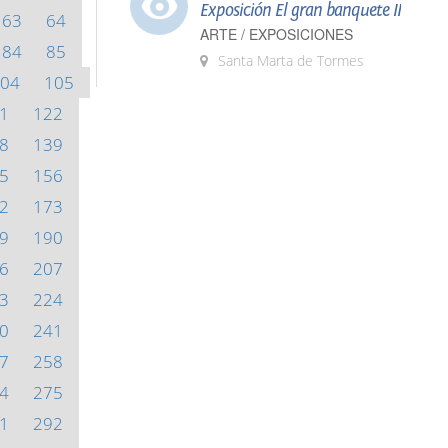
Exposición El gran banquete II
63
64
ARTE / EXPOSICIONES
84
85
Santa Marta de Tormes
04
105
1
122
8
139
5
156
2
173
9
190
6
207
3
224
0
241
7
258
4
275
1
292