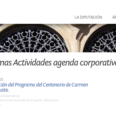
LA DIPUTACIÓN
Á
mas Actividades agenda corporativ
25
ción del Programa del Centenario de Carmen
aite.
a (Salamanca)
ntro Internacional del Español. Salamanca
h