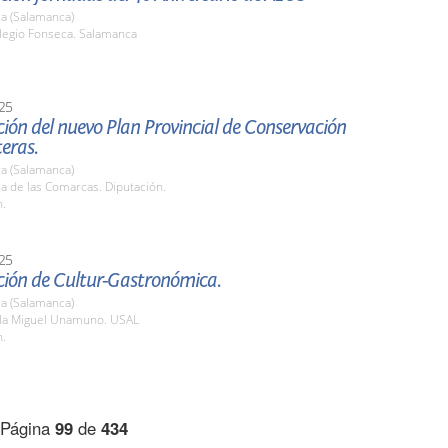
a (Salamanca)
olegio Fonseca. Salamanca
.
25
ión del nuevo Plan Provincial de Conservación
eras.
a (Salamanca)
la de las Comarcas. Diputación.
h.
25
ción de Cultur-Gastronómica.
a (Salamanca)
ula Miguel Unamuno. USAL
h.
Página
99
de
434