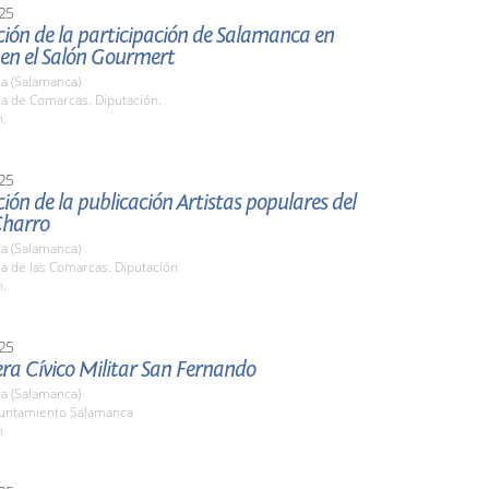
25
ión de la participación de Salamanca en
 en el Salón Gourmert
a (Salamanca)
la de Comarcas. Diputación.
h.
25
ión de la publicación Artistas populares del
harro
a (Salamanca)
la de las Comarcas. Diputación
h.
25
era Cívico Militar San Fernando
a (Salamanca)
yuntamiento Salamanca
h