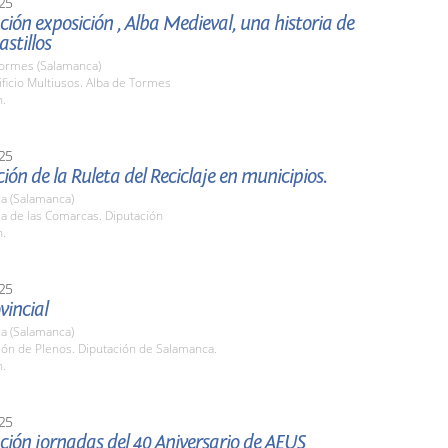
25
ión exposición , Alba Medieval, una historia de
astillos
Tormes (Salamanca)
ificio Multiusos. Alba de Tormes
h.
25
ión de la Ruleta del Reciclaje en municipios.
a (Salamanca)
la de las Comarcas. Diputación
h.
25
vincial
a (Salamanca)
lón de Plenos. Diputación de Salamanca.
h.
25
ión jornadas del 40 Aniversario de AEUS