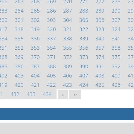
266
267
268
269
270
271
272
273
27
283
284
285
286
287
288
289
290
29
300
301
302
303
304
305
306
307
30
317
318
319
320
321
322
323
324
32
334
335
336
337
338
339
340
341
34
351
352
353
354
355
356
357
358
35
368
369
370
371
372
373
374
375
37
385
386
387
388
389
390
391
392
39
402
403
404
405
406
407
408
409
41
419
420
421
422
423
424
425
426
42
31
432
433
434
>
>>