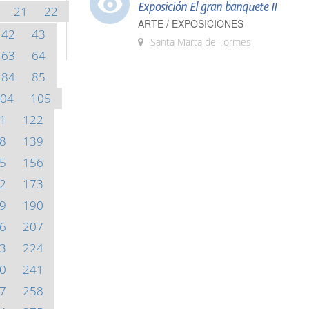
Exposición El gran banquete II
21
22
ARTE / EXPOSICIONES
42
43
Santa Marta de Tormes
63
64
84
85
04
105
1
122
8
139
5
156
2
173
9
190
6
207
3
224
0
241
7
258