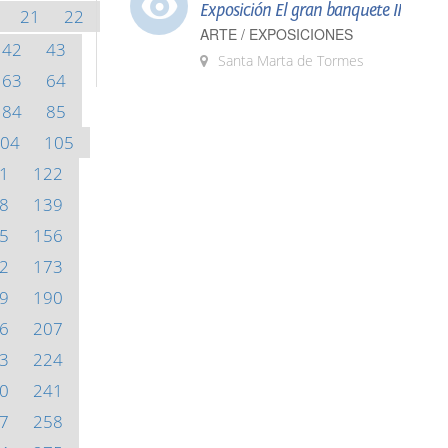
Exposición El gran banquete II
21
22
ARTE / EXPOSICIONES
42
43
Santa Marta de Tormes
63
64
84
85
04
105
1
122
8
139
5
156
2
173
9
190
6
207
3
224
0
241
7
258