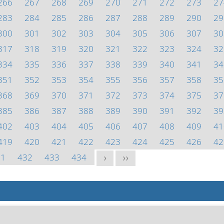
266
267
268
269
270
271
272
273
27
283
284
285
286
287
288
289
290
29
300
301
302
303
304
305
306
307
30
317
318
319
320
321
322
323
324
32
334
335
336
337
338
339
340
341
34
351
352
353
354
355
356
357
358
35
368
369
370
371
372
373
374
375
37
385
386
387
388
389
390
391
392
39
402
403
404
405
406
407
408
409
41
419
420
421
422
423
424
425
426
42
31
432
433
434
>
>>