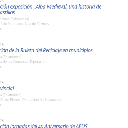
25
ión exposición , Alba Medieval, una historia de
astillos
Tormes (Salamanca)
ificio Multiusos. Alba de Tormes
h.
25
ión de la Ruleta del Reciclaje en municipios.
a (Salamanca)
la de las Comarcas. Diputación
h.
25
vincial
a (Salamanca)
lón de Plenos. Diputación de Salamanca.
h.
25
ión jornadas del 40 Aniversario de AEUS