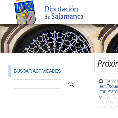
Próxi
BUSCAR ACTIVIDADES
22/06/20
1er Encu
con resta
Salamanc
LUGAR Pat
Hora: 10,00 