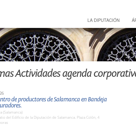
LA DIPUTACIÓN
Á
mas Actividades agenda corporativ
26
entro de productores de Salamanca en Bandeja
uradores.
a (Salamanca)
io del Edificio de la Diputación de Salamanca. Plaza Colón, 4
horas