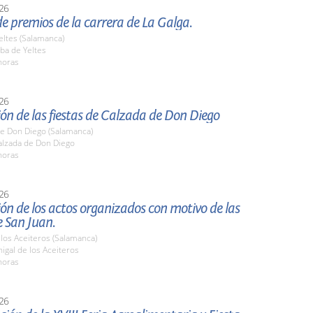
26
e premios de la carrera de La Galga.
eltes (Salamanca)
ba de Yeltes
horas
26
ón de las fiestas de Calzada de Don Diego
de Don Diego (Salamanca)
lzada de Don Diego
horas
26
ón de los actos organizados con motivo de las
e San Juan.
 los Aceiteros (Salamanca)
gal de los Aceiteros
horas
26