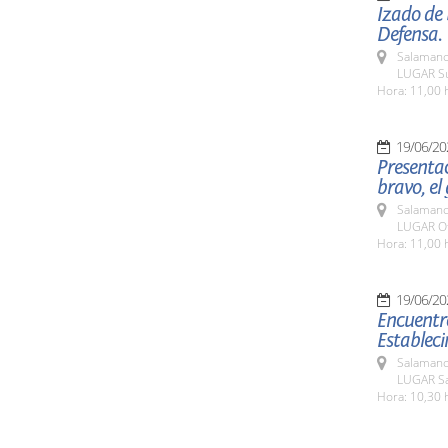
Izado de
Defensa.
Salamanc
LUGAR Su
Hora: 11,00 
19/06/20
Presentac
bravo, el
Salamanc
LUGAR Of
Hora: 11,00 
19/06/20
Encuentro
Estableci
Salamanc
LUGAR Sa
Hora: 10,30 