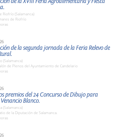
ión de la XVIII Feria Agroalimentaria y Fiesta
a.
e Riofrío (Salamanca)
nares de Riofrío
horas
26
ión de la segunda jornada de la Feria Relevo de
ural.
io (Salamanca)
lón de Plenos del Ayuntamiento de Candelario
horas
26
os premios del 24 Concurso de Dibujo para
 Venancio Blanco.
a (Salamanca)
tio de la Diputación de Salamanca.
horas
26