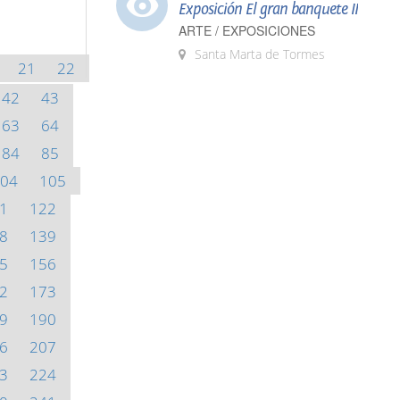
Exposición El gran banquete II
ARTE / EXPOSICIONES
Santa Marta de Tormes
21
22
42
43
63
64
84
85
04
105
1
122
8
139
5
156
2
173
9
190
6
207
3
224