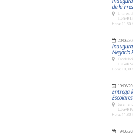
Inaugurac
de la Fres
Linares d
LUGAR Li
Hora: 11,30 
20/06/20
Inaugurac
Negocio R
Candelar
LUGAR Sa
Hora: 10,30 
19/06/20
Entrega l
Escolares
Salamanc
LUGAR Pa
Hora: 11,30 
19/06/20