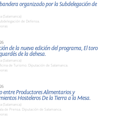
 bandera organizado por la Subdelegación de
a (Salamanca)
bdelegación de Defensa.
horas
26
ión de la nueva edición del programa, El toro
 guardés de la dehesa.
a (Salamanca)
icina de Turismo. Diputación de Salamanca.
horas
26
 entre Productores Alimentarios y
mientos Hosteleros De la Tierra a la Mesa.
a (Salamanca)
la de Prensa. Diputación de Salamanca.
horas