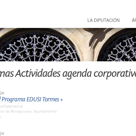
LA DIPUTACIÓN
Á
mas Actividades agenda corporativ
24
el Programa EDUSI Tormes +
a (Salamanca)
alón de Recepciones. Ayuntamiento
h.
24