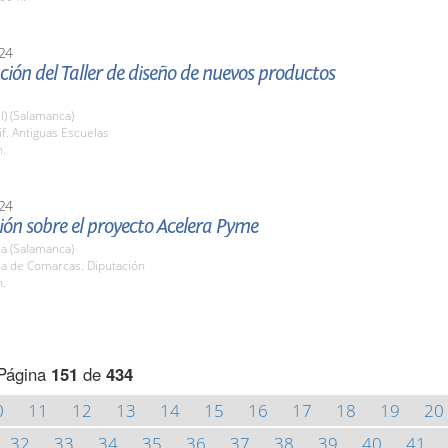
24
ión del Taller de diseño de nuevos productos
l) (Salamanca)
if. Antiguas Escuelas
h.
24
ón sobre el proyecto Acelera Pyme
a (Salamanca)
la de Comarcas. Diputación
h.
Página
151
de
434
0
11
12
13
14
15
16
17
18
19
20
32
33
34
35
36
37
38
39
40
41