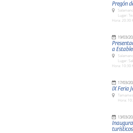
Pregón d
Salamanc
Lugar: Te
Hora: 20:30 
19/03/20
Presentac
a Estable
Salamanc
Lugar: Sa
Hora: 10:30 
17/03/20
IX Feria 
Tamames 
Hora: 10:
13/03/20
Inaugurac
turísticos