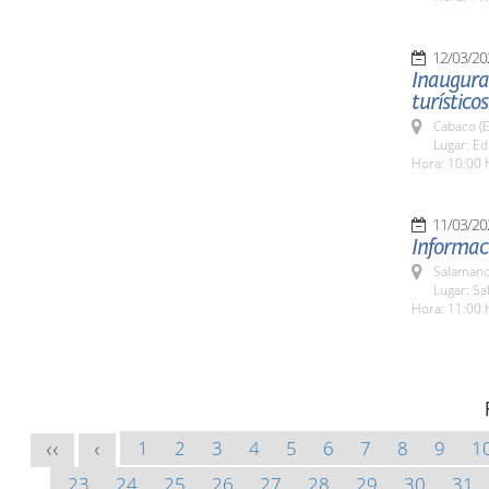
12/03/20
Inaugurac
turísticos
Cabaco (E
Lugar: Ed
Hora: 10:00 
11/03/20
Informaci
Salamanc
Lugar: Sa
Hora: 11:00 
1
2
3
4
5
6
7
8
9
1
<<
<
23
24
25
26
27
28
29
30
31