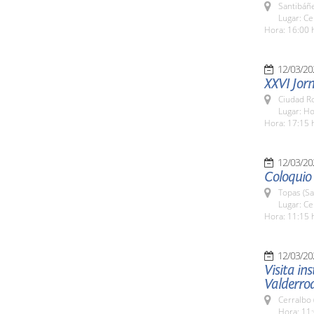
Santibáñe
Lugar: Ce
Hora: 16:00 
12/03/20
XXVI Jorn
Ciudad R
Lugar: H
Hora: 17:15 
12/03/20
Coloquio
Topas (S
Lugar: Ce
Hora: 11:15 
12/03/20
Visita in
Valderro
Cerralbo
Hora: 11: