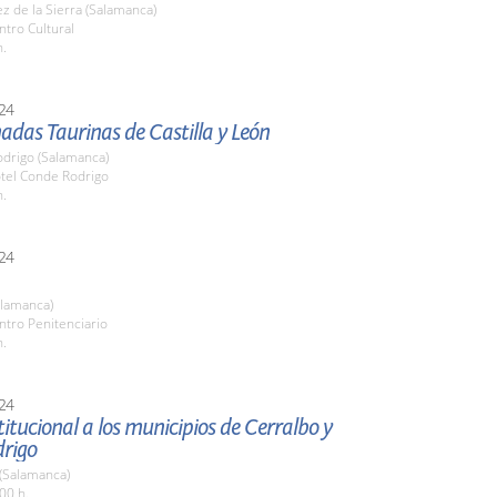
z de la Sierra (Salamanca)
ntro Cultural
h.
24
adas Taurinas de Castilla y León
odrigo (Salamanca)
otel Conde Rodrigo
h.
24
alamanca)
ntro Penitenciario
h.
24
stitucional a los municipios de Cerralbo y
drigo
 (Salamanca)
00 h.