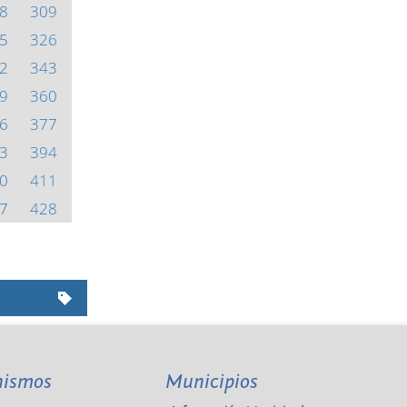
8
309
5
326
2
343
9
360
6
377
3
394
0
411
7
428
nismos
Municipios