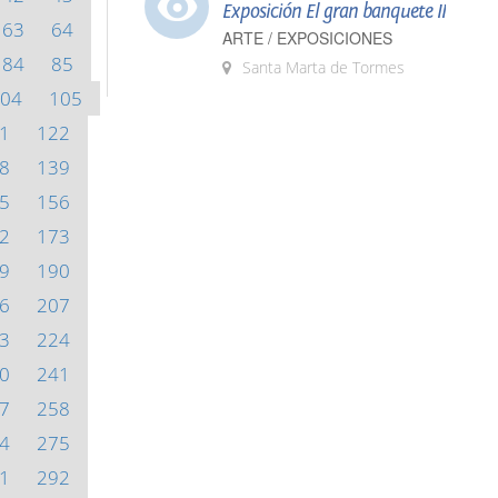
Exposición El gran banquete II
63
64
ARTE / EXPOSICIONES
84
85
Santa Marta de Tormes
04
105
1
122
8
139
5
156
2
173
9
190
6
207
3
224
0
241
7
258
4
275
1
292