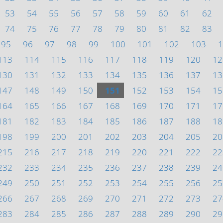
53
54
55
56
57
58
59
60
61
62
74
75
76
77
78
79
80
81
82
83
95
96
97
98
99
100
101
102
103
1
113
114
115
116
117
118
119
120
12
130
131
132
133
134
135
136
137
13
147
148
149
150
151
152
153
154
15
164
165
166
167
168
169
170
171
17
181
182
183
184
185
186
187
188
18
198
199
200
201
202
203
204
205
20
215
216
217
218
219
220
221
222
22
232
233
234
235
236
237
238
239
24
249
250
251
252
253
254
255
256
25
266
267
268
269
270
271
272
273
27
283
284
285
286
287
288
289
290
29