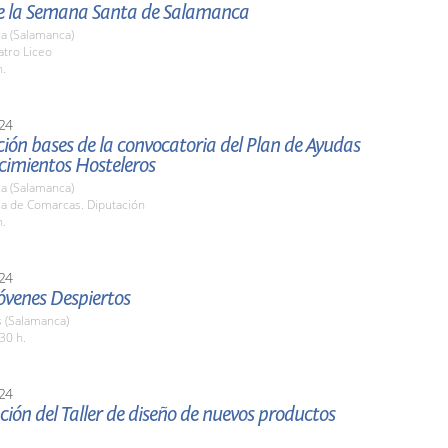
e la Semana Santa de Salamanca
a (Salamanca)
atro Liceo
h.
24
ión bases de la convocatoria del Plan de Ayudas
cimientos Hosteleros
a (Salamanca)
la de Comarcas. Diputación
h.
24
Jóvenes Despiertos
(Salamanca)
30 h.
24
ión del Taller de diseño de nuevos productos