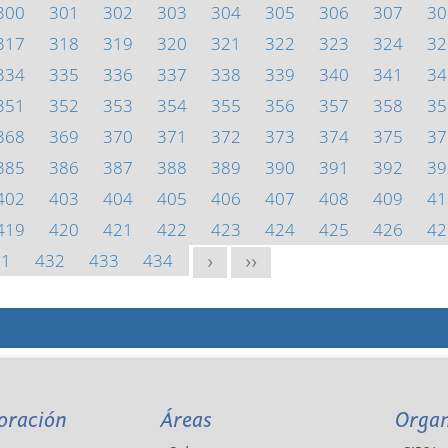
300
301
302
303
304
305
306
307
30
317
318
319
320
321
322
323
324
32
334
335
336
337
338
339
340
341
34
351
352
353
354
355
356
357
358
35
368
369
370
371
372
373
374
375
37
385
386
387
388
389
390
391
392
39
402
403
404
405
406
407
408
409
41
419
420
421
422
423
424
425
426
42
31
432
433
434
>
>>
oración
Áreas
Orga