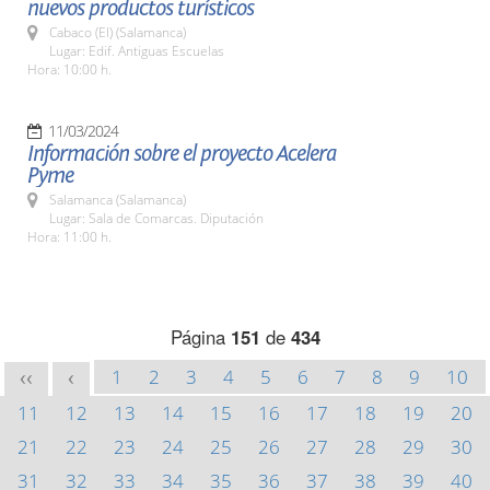
nuevos productos turísticos
Cabaco (El) (Salamanca)
Lugar: Edif. Antiguas Escuelas
Hora: 10:00 h.
11/03/2024
Información sobre el proyecto Acelera
Pyme
Salamanca (Salamanca)
Lugar: Sala de Comarcas. Diputación
Hora: 11:00 h.
Página
151
de
434
1
2
3
4
5
6
7
8
9
10
<<
<
11
12
13
14
15
16
17
18
19
20
21
22
23
24
25
26
27
28
29
30
31
32
33
34
35
36
37
38
39
40