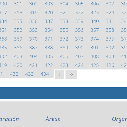
300
301
302
303
304
305
306
307
30
317
318
319
320
321
322
323
324
32
334
335
336
337
338
339
340
341
34
351
352
353
354
355
356
357
358
35
368
369
370
371
372
373
374
375
37
385
386
387
388
389
390
391
392
39
402
403
404
405
406
407
408
409
41
419
420
421
422
423
424
425
426
42
31
432
433
434
>
>>
oración
Áreas
Orga