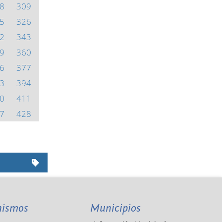
8
309
5
326
2
343
9
360
6
377
3
394
0
411
7
428
nismos
Municipios