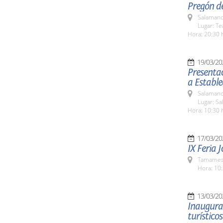
Pregón d
Salamanc
Lugar: Te
Hora: 20:30 
19/03/20
Presentac
a Estable
Salamanc
Lugar: Sa
Hora: 10:30 
17/03/20
IX Feria 
Tamames 
Hora: 10:
13/03/20
Inaugurac
turísticos