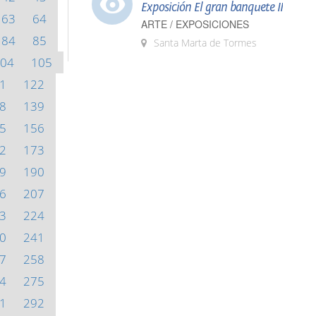
Exposición El gran banquete II
63
64
ARTE / EXPOSICIONES
84
85
Santa Marta de Tormes
04
105
1
122
8
139
5
156
2
173
9
190
6
207
3
224
0
241
7
258
4
275
1
292