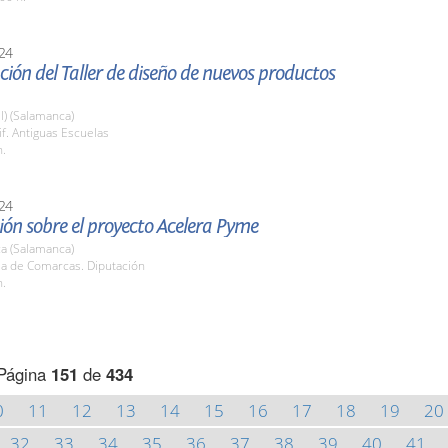
24
ión del Taller de diseño de nuevos productos
l) (Salamanca)
if. Antiguas Escuelas
h.
24
ón sobre el proyecto Acelera Pyme
a (Salamanca)
la de Comarcas. Diputación
h.
Página
151
de
434
0
11
12
13
14
15
16
17
18
19
20
32
33
34
35
36
37
38
39
40
41