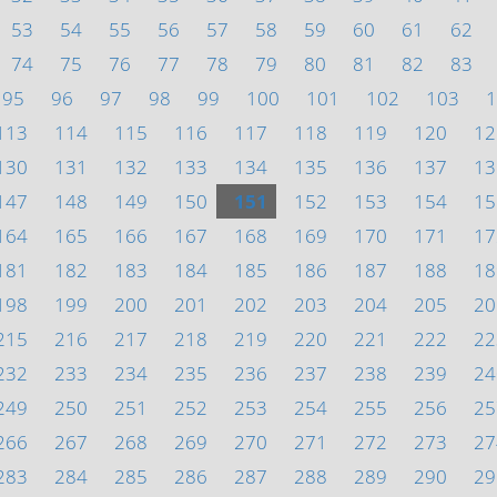
53
54
55
56
57
58
59
60
61
62
74
75
76
77
78
79
80
81
82
83
95
96
97
98
99
100
101
102
103
1
113
114
115
116
117
118
119
120
12
130
131
132
133
134
135
136
137
13
147
148
149
150
151
152
153
154
15
164
165
166
167
168
169
170
171
17
181
182
183
184
185
186
187
188
18
198
199
200
201
202
203
204
205
20
215
216
217
218
219
220
221
222
22
232
233
234
235
236
237
238
239
24
249
250
251
252
253
254
255
256
25
266
267
268
269
270
271
272
273
27
283
284
285
286
287
288
289
290
29