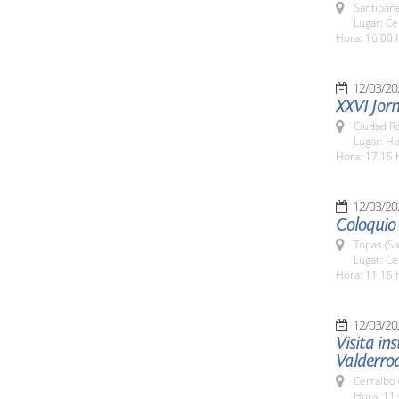
Santibáñe
Lugar: Ce
Hora: 16:00 
12/03/20
XXVI Jorn
Ciudad R
Lugar: H
Hora: 17:15 
12/03/20
Coloquio
Topas (S
Lugar: Ce
Hora: 11:15 
12/03/20
Visita in
Valderro
Cerralbo
Hora: 11: