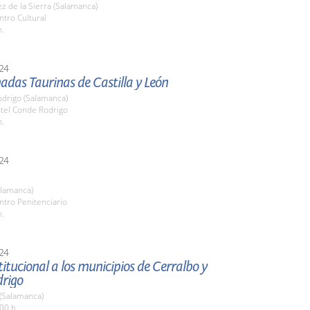
z de la Sierra (Salamanca)
ntro Cultural
h.
24
adas Taurinas de Castilla y León
odrigo (Salamanca)
otel Conde Rodrigo
h.
24
alamanca)
ntro Penitenciario
h.
24
stitucional a los municipios de Cerralbo y
drigo
 (Salamanca)
00 h.