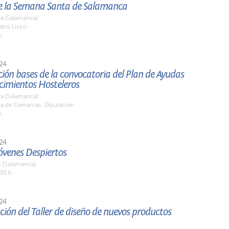
e la Semana Santa de Salamanca
a (Salamanca)
atro Liceo
h.
24
ión bases de la convocatoria del Plan de Ayudas
cimientos Hosteleros
a (Salamanca)
la de Comarcas. Diputación
h.
24
Jóvenes Despiertos
(Salamanca)
30 h.
24
ión del Taller de diseño de nuevos productos