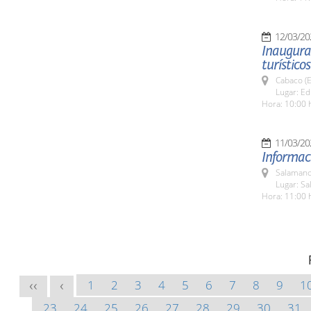
12/03/20
Inaugurac
turísticos
Cabaco (E
Lugar: Ed
Hora: 10:00 
11/03/20
Informaci
Salamanc
Lugar: Sa
Hora: 11:00 
1
2
3
4
5
6
7
8
9
1
<<
<
23
24
25
26
27
28
29
30
31