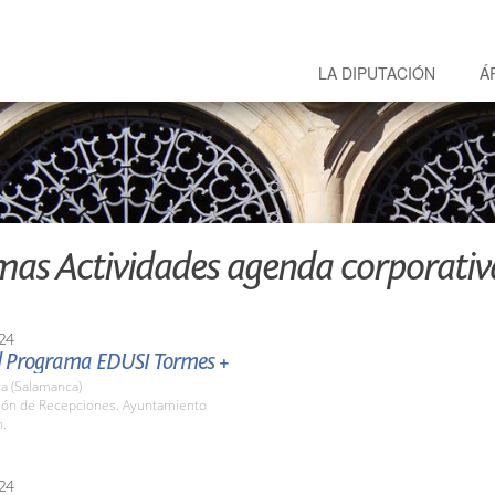
LA DIPUTACIÓN
Á
mas Actividades agenda corporativ
24
el Programa EDUSI Tormes +
a (Salamanca)
alón de Recepciones. Ayuntamiento
h.
24