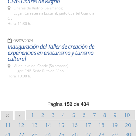
CEAS Linares de Riofrío
Linares de Riofrío (Salamanca)
Lugar: Carretera a Escurial, junto Cuartel Guardia
Civil
Hora: 11:30 h.
05/03/2024
Inauguración del Taller de creación de
experiencias en enoturismo y turismo
cultural
Villanueva del Conde (Salamanca)
Lugar: Edif. Sede Ruta del Vino
Hora: 10:00 h.
Página
152
de
434
1
2
3
4
5
6
7
8
9
10
<<
<
11
12
13
14
15
16
17
18
19
20
21
22
23
24
25
26
27
28
29
30