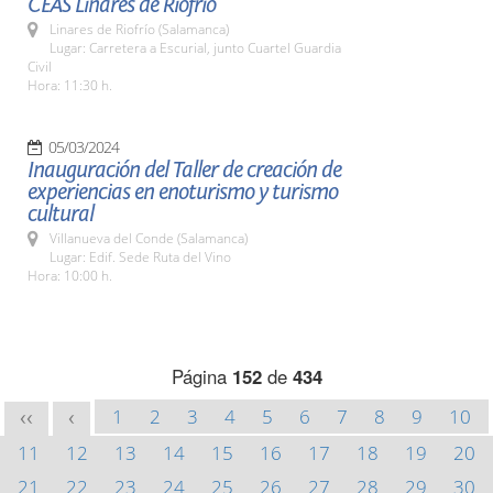
CEAS Linares de Riofrío
Linares de Riofrío (Salamanca)
Lugar: Carretera a Escurial, junto Cuartel Guardia
Civil
Hora: 11:30 h.
05/03/2024
Inauguración del Taller de creación de
experiencias en enoturismo y turismo
cultural
Villanueva del Conde (Salamanca)
Lugar: Edif. Sede Ruta del Vino
Hora: 10:00 h.
Página
152
de
434
1
2
3
4
5
6
7
8
9
10
<<
<
11
12
13
14
15
16
17
18
19
20
21
22
23
24
25
26
27
28
29
30