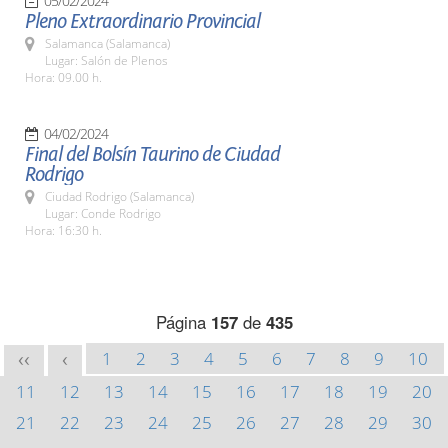
05/02/2024
Pleno Extraordinario Provincial
Salamanca (Salamanca)
Lugar: Salón de Plenos
Hora: 09.00 h.
04/02/2024
Final del Bolsín Taurino de Ciudad
Rodrigo
Ciudad Rodrigo (Salamanca)
Lugar: Conde Rodrigo
Hora: 16:30 h.
Página
157
de
435
1
2
3
4
5
6
7
8
9
10
<<
<
11
12
13
14
15
16
17
18
19
20
21
22
23
24
25
26
27
28
29
30