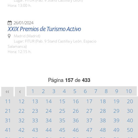
Lugar: FITUR (Pab. 9 Stand Castilla y León)
Hora: 13:00 h.
26/01/2024
XXIX Premios de Turismo Activo
Madrid (Madrid)
Lugar: FITUR (Pab. 9 Stand Castilla y León. Espacio
Salamanca)
Hora: 12:15 h.
Página
157
de
433
1
2
3
4
5
6
7
8
9
10
<<
<
11
12
13
14
15
16
17
18
19
20
21
22
23
24
25
26
27
28
29
30
31
32
33
34
35
36
37
38
39
40
41
42
43
44
45
46
47
48
49
50