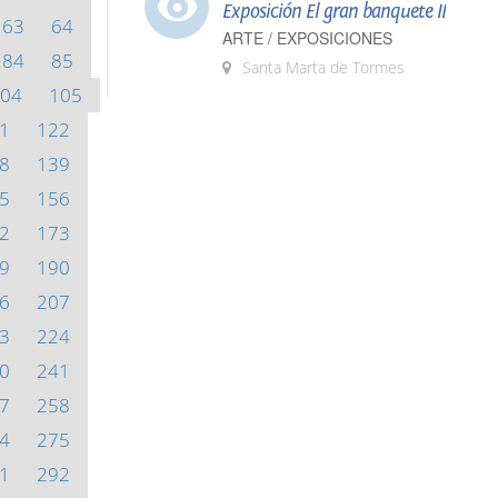
Exposición El gran banquete II
63
64
ARTE / EXPOSICIONES
84
85
Santa Marta de Tormes
04
105
1
122
8
139
5
156
2
173
9
190
6
207
3
224
0
241
7
258
4
275
1
292