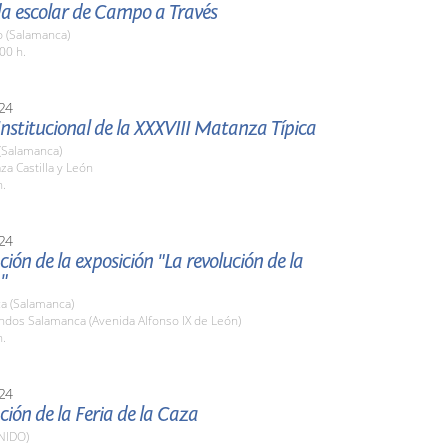
da escolar de Campo a Través
o (Salamanca)
00 h.
24
nstitucional de la XXXVIII Matanza Típica
(Salamanca)
aza Castilla y León
h.
24
ión de la exposición "La revolución de la
"
a (Salamanca)
ndos Salamanca (Avenida Alfonso IX de León)
h.
24
ión de la Feria de la Caza
NIDO)