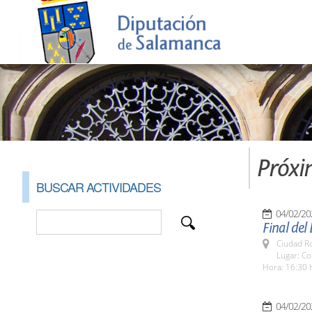
Próxi
BUSCAR ACTIVIDADES
04/02/20
Final del
Ciudad R
Lugar: C
Hora: 16:30 
04/02/20