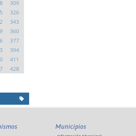
8
309
5
326
2
343
9
360
6
377
3
394
0
411
7
428
nismos
Municipios