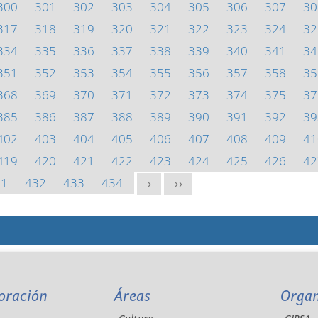
300
301
302
303
304
305
306
307
30
317
318
319
320
321
322
323
324
32
334
335
336
337
338
339
340
341
34
351
352
353
354
355
356
357
358
35
368
369
370
371
372
373
374
375
37
385
386
387
388
389
390
391
392
39
402
403
404
405
406
407
408
409
41
419
420
421
422
423
424
425
426
42
31
432
433
434
>
>>
oración
Áreas
Orga