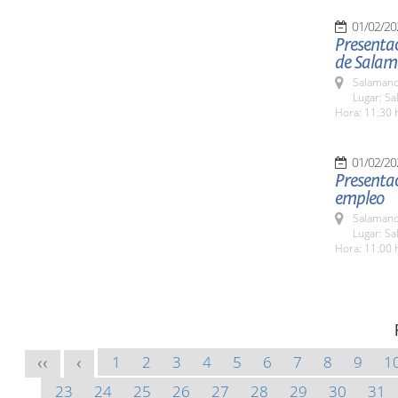
01/02/20
Presentac
de Sala
Salamanc
Lugar: Sa
Hora: 11:30 
01/02/20
Presentac
empleo
Salamanc
Lugar: Sa
Hora: 11:00 
1
2
3
4
5
6
7
8
9
1
<<
<
23
24
25
26
27
28
29
30
31