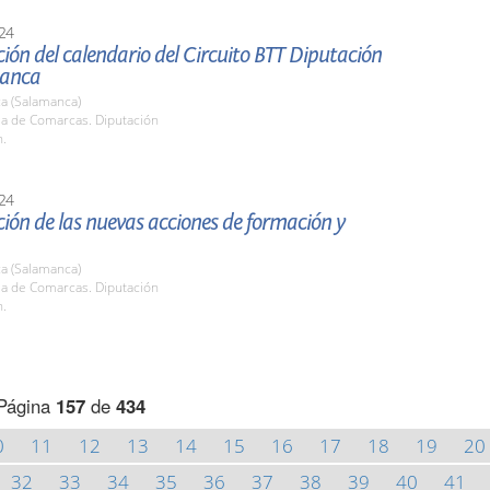
24
ión del calendario del Circuito BTT Diputación
manca
a (Salamanca)
la de Comarcas. Diputación
h.
24
ión de las nuevas acciones de formación y
a (Salamanca)
la de Comarcas. Diputación
h.
Página
157
de
434
0
11
12
13
14
15
16
17
18
19
20
32
33
34
35
36
37
38
39
40
41