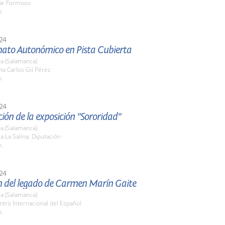
lar Formoso
h.
24
to Autonómico en Pista Cubierta
a (Salamanca)
sta Carlos Gil Pérez
h.
24
ión de la exposición "Sororidad"
a (Salamanca)
la La Salina. Diputación
h.
24
n del legado de Carmen Marín Gaite
a (Salamanca)
ntro Internacional del Español
h.