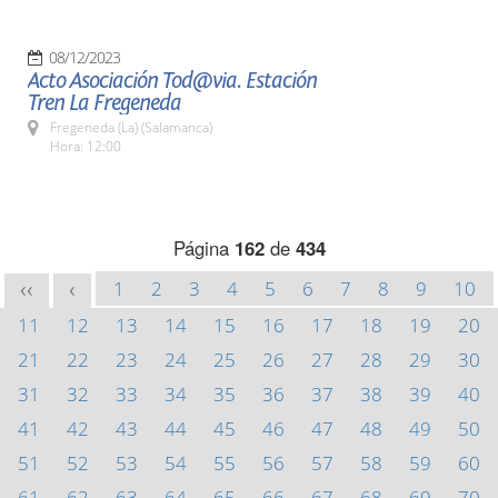
08/12/2023
Acto Asociación Tod@via. Estación
Tren La Fregeneda
Fregeneda (La) (Salamanca)
Hora: 12:00
Página
162
de
434
1
2
3
4
5
6
7
8
9
10
<<
<
11
12
13
14
15
16
17
18
19
20
21
22
23
24
25
26
27
28
29
30
31
32
33
34
35
36
37
38
39
40
41
42
43
44
45
46
47
48
49
50
51
52
53
54
55
56
57
58
59
60
61
62
63
64
65
66
67
68
69
70