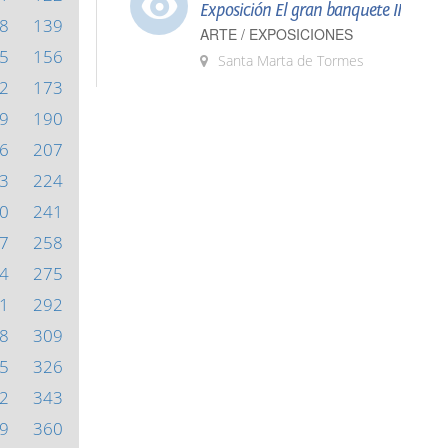
Exposición El gran banquete II
8
139
ARTE / EXPOSICIONES
5
156
Santa Marta de Tormes
2
173
9
190
6
207
3
224
0
241
7
258
4
275
1
292
8
309
5
326
2
343
9
360