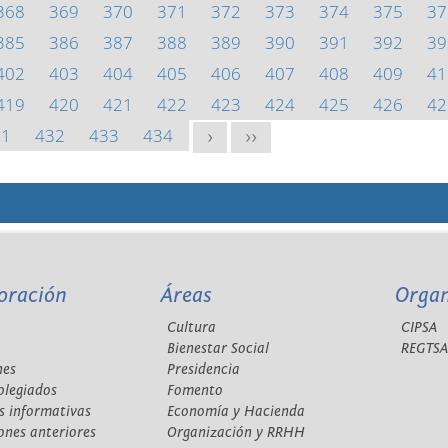
368
369
370
371
372
373
374
375
37
385
386
387
388
389
390
391
392
39
402
403
404
405
406
407
408
409
41
419
420
421
422
423
424
425
426
42
31
432
433
434
>
>>
oración
Áreas
Orga
Cultura
CIPSA
Bienestar Social
REGTS
nes
Presidencia
olegiados
Fomento
s informativas
Economía y Hacienda
ones anteriores
Organización y RRHH