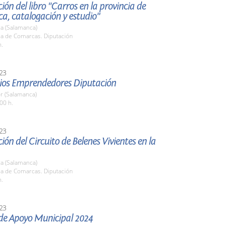
ión del libro "Carros en la provincia de
a, catalogación y estudio"
a (Salamanca)
la de Comarcas. Diputación
h.
23
mios Emprendedores Diputación
r (Salamanca)
00 h.
23
ión del Circuito de Belenes Vivientes en la
a (Salamanca)
la de Comarcas. Diputación
h.
23
 de Apoyo Municipal 2024