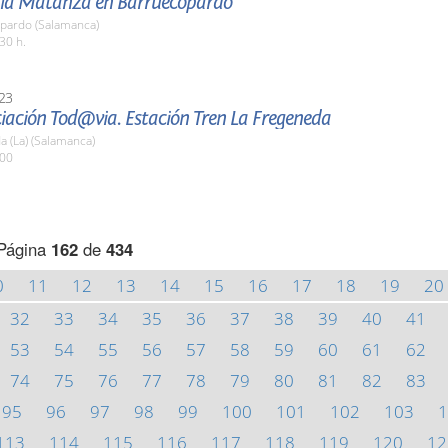
e la Matanza en Barruecopardo
pardo (Salamanca)
30 h.
23
iación Tod@via. Estación Tren La Fregeneda
 (La) (Salamanca)
:00
Página
162
de
434
0
11
12
13
14
15
16
17
18
19
20
32
33
34
35
36
37
38
39
40
41
53
54
55
56
57
58
59
60
61
62
74
75
76
77
78
79
80
81
82
83
95
96
97
98
99
100
101
102
103
1
113
114
115
116
117
118
119
120
12