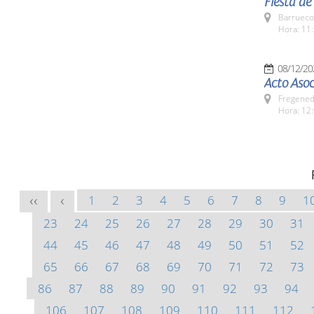
Fiesta d
Barrueco
Hora: 11:
08/12/20
Acto Asoc
Fregeneda
Hora: 12
1
2
3
4
5
6
7
8
9
1
<<
<
23
24
25
26
27
28
29
30
31
44
45
46
47
48
49
50
51
52
65
66
67
68
69
70
71
72
73
86
87
88
89
90
91
92
93
94
106
107
108
109
110
111
112