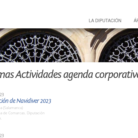
LA DIPUTACIÓN
Á
mas Actividades agenda corporativ
23
ción de Navidiver 2023
a (Salamanca)
la de Comarcas. Diputación
h.
23