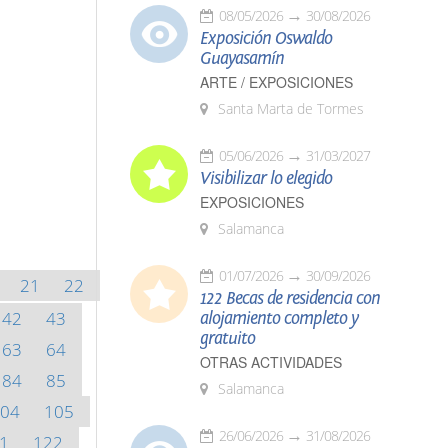
08/05/2026
30/08/2026
Exposición Oswaldo
Guayasamín
ARTE / EXPOSICIONES
Santa Marta de Tormes
05/06/2026
31/03/2027
Visibilizar lo elegido
EXPOSICIONES
Salamanca
01/07/2026
30/09/2026
21
22
122 Becas de residencia con
42
43
alojamiento completo y
gratuito
63
64
OTRAS ACTIVIDADES
84
85
Salamanca
04
105
26/06/2026
31/08/2026
1
122