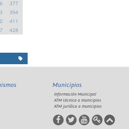
6
377
3
394
0
411
7
428
nismos
Municipios
Información Municipal
A
ATM técnica a municipios
ATM jurídica a municipios