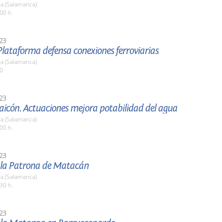
a (Salamanca)
00 h.
23
lataforma defensa conexiones ferroviarias
a (Salamanca)
00
23
aicón. Actuaciones mejora potabilidad del agua
a (Salamanca)
00 h.
23
e la Patrona de Matacán
a (Salamanca)
30 h.
23