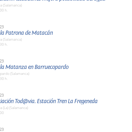
a (Salamanca)
00 h.
23
e la Patrona de Matacán
a (Salamanca)
30 h.
23
e la Matanza en Barruecopardo
pardo (Salamanca)
30 h.
23
iación Tod@via. Estación Tren La Fregeneda
 (La) (Salamanca)
:00
23