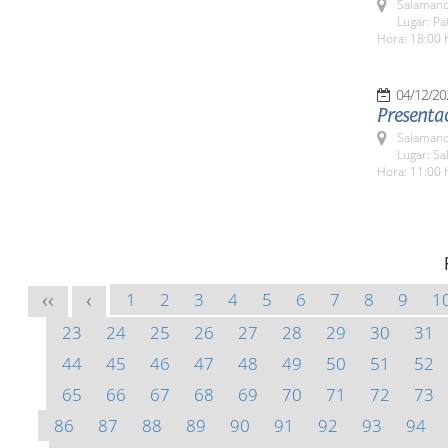
Salamanc
Lugar: Pa
Hora: 18:00 
04/12/20
Presentac
Salamanc
Lugar: Sa
Hora: 11:00 
1
2
3
4
5
6
7
8
9
1
<<
<
23
24
25
26
27
28
29
30
31
44
45
46
47
48
49
50
51
52
65
66
67
68
69
70
71
72
73
86
87
88
89
90
91
92
93
94