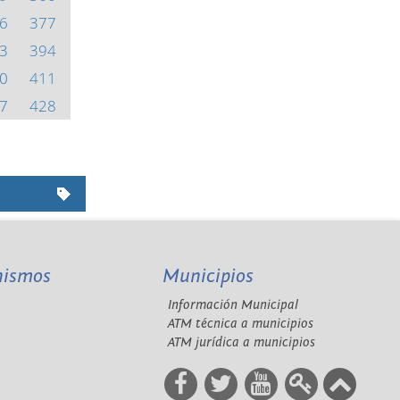
6
377
3
394
0
411
7
428
nismos
Municipios
Información Municipal
A
ATM técnica a municipios
ATM jurídica a municipios