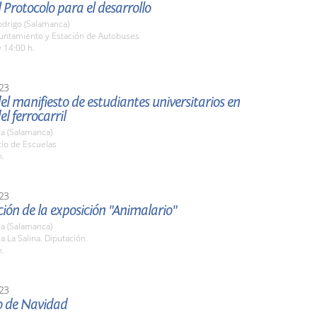
 Protocolo para el desarrollo
odrigo (Salamanca)
yuntamiento y Estación de Autobuses
 14:00 h.
23
el manifiesto de estudiantes universitarios en
el ferrocarril
a (Salamanca)
tio de Escuelas
h.
23
ión de la exposición "Animalario"
a (Salamanca)
la La Salina. Diputación
h.
23
o de Navidad