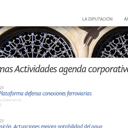
LA DIPUTACIÓN
Á
mas Actividades agenda corporativ
23
lataforma defensa conexiones ferroviarias
a (Salamanca)
00
23
aicón. Actuaciones mejora potabilidad del agua