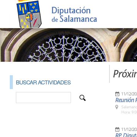
Próxi
BUSCAR ACTIVIDADES
11/12/20
Reunión P
Salamanc
Hora: 9:
11/12/20
RP. Diput