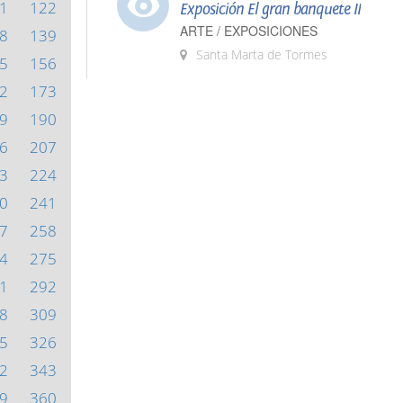
1
122
Exposición El gran banquete II
ARTE / EXPOSICIONES
8
139
Santa Marta de Tormes
5
156
2
173
9
190
6
207
3
224
0
241
7
258
4
275
1
292
8
309
5
326
2
343
9
360