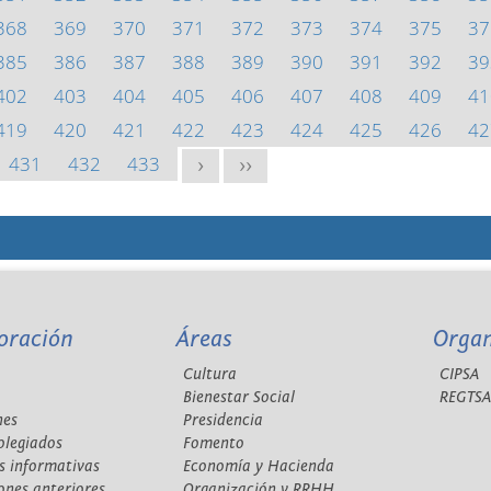
368
369
370
371
372
373
374
375
37
385
386
387
388
389
390
391
392
39
402
403
404
405
406
407
408
409
41
419
420
421
422
423
424
425
426
42
431
432
433
>
>>
oración
Áreas
Orga
Cultura
CIPSA
Bienestar Social
REGTS
nes
Presidencia
olegiados
Fomento
s informativas
Economía y Hacienda
ones anteriores
Organización y RRHH