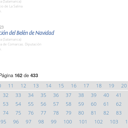
a (Salamanca)
tio de La Salina
h.
23
ión del Belén de Navidad
a (Salamanca)
la de Comarcas. Diputación
h.
Página
162
de
433
0
11
12
13
14
15
16
17
18
19
20
32
33
34
35
36
37
38
39
40
41
53
54
55
56
57
58
59
60
61
62
74
75
76
77
78
79
80
81
82
83
95
96
97
98
99
100
101
102
103
1