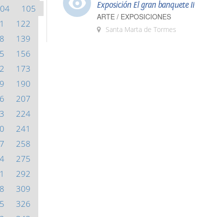
Exposición El gran banquete II
04
105
ARTE / EXPOSICIONES
1
122
Santa Marta de Tormes
8
139
5
156
2
173
9
190
6
207
3
224
0
241
7
258
4
275
1
292
8
309
5
326