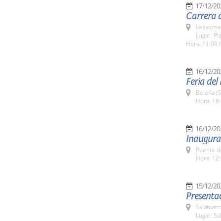
17/12/20
Carrera 
Ledesma 
Lugar: Pl
Hora: 11:00 
16/12/20
Feria del
Beleña (
Hora: 18:
16/12/20
Inaugura
Puente d
Hora: 12:
15/12/20
Presenta
Salamanc
Lugar: Sa