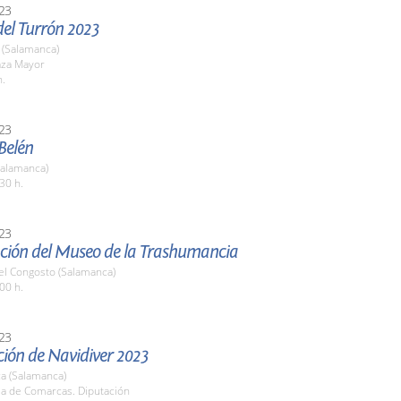
23
del Turrón 2023
(Salamanca)
aza Mayor
h.
23
 Belén
Salamanca)
30 h.
23
ción del Museo de la Trashumancia
el Congosto (Salamanca)
00 h.
23
ción de Navidiver 2023
a (Salamanca)
la de Comarcas. Diputación