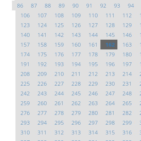
86
87
88
89
90
91
92
93
94
106
107
108
109
110
111
112
123
124
125
126
127
128
129
140
141
142
143
144
145
146
157
158
159
160
161
162
163
174
175
176
177
178
179
180
191
192
193
194
195
196
197
208
209
210
211
212
213
214
225
226
227
228
229
230
231
242
243
244
245
246
247
248
259
260
261
262
263
264
265
276
277
278
279
280
281
282
293
294
295
296
297
298
299
310
311
312
313
314
315
316