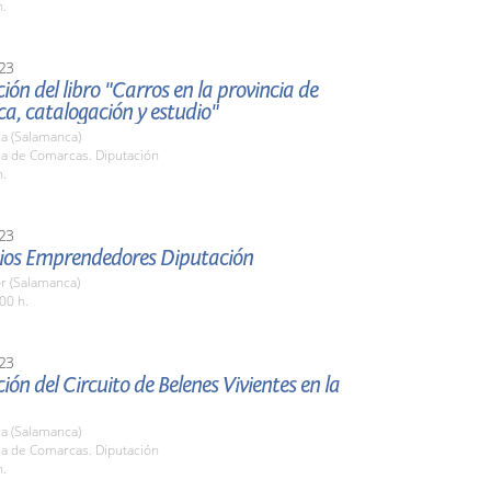
h.
23
ión del libro "Carros en la provincia de
a, catalogación y estudio"
a (Salamanca)
la de Comarcas. Diputación
h.
23
mios Emprendedores Diputación
r (Salamanca)
00 h.
23
ión del Circuito de Belenes Vivientes en la
a (Salamanca)
la de Comarcas. Diputación
h.