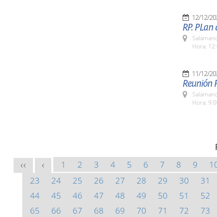
12/12/20
RP. PLan
Salamanc
Hora: 12:
11/12/20
Reunión P
Salamanc
Hora: 9:
1
2
3
4
5
6
7
8
9
1
<<
<
23
24
25
26
27
28
29
30
31
44
45
46
47
48
49
50
51
52
65
66
67
68
69
70
71
72
73