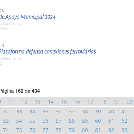
23
 de Apoyo Municipal 2024
a (Salamanca)
00 h.
23
lataforma defensa conexiones ferroviarias
a (Salamanca)
00
Página
162
de
434
0
11
12
13
14
15
16
17
18
19
20
32
33
34
35
36
37
38
39
40
41
53
54
55
56
57
58
59
60
61
62
74
75
76
77
78
79
80
81
82
83