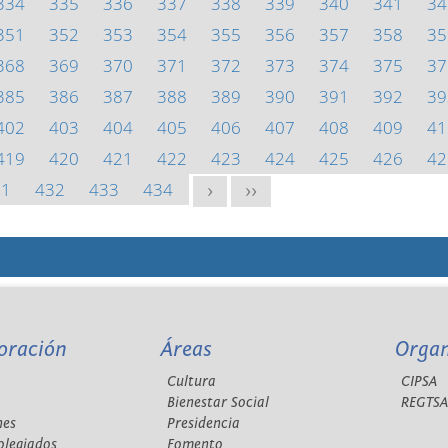
334
335
336
337
338
339
340
341
34
351
352
353
354
355
356
357
358
35
368
369
370
371
372
373
374
375
37
385
386
387
388
389
390
391
392
39
402
403
404
405
406
407
408
409
41
419
420
421
422
423
424
425
426
42
31
432
433
434
>
>>
oración
Áreas
Orga
Cultura
CIPSA
Bienestar Social
REGTS
nes
Presidencia
olegiados
Fomento