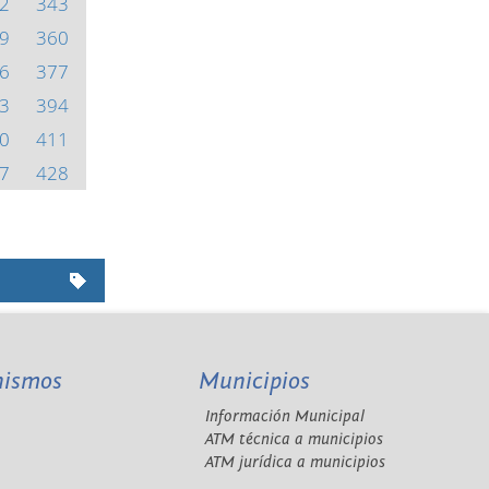
2
343
9
360
6
377
3
394
0
411
7
428
nismos
Municipios
Información Municipal
A
ATM técnica a municipios
ATM jurídica a municipios