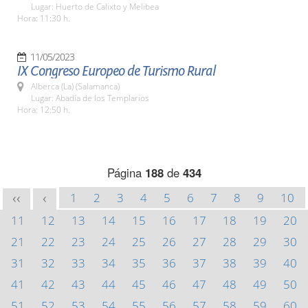
Lugar: Huerto de Calixto y Melibea
Hora: 11:30 h.
11/05/2023
IX Congreso Europeo de Turismo Rural
Alberca (La) (Salamanca)
Lugar: Abadía de los Templarios
Hora: 12:50 h.
Página
188
de
434
1
2
3
4
5
6
7
8
9
10
<<
<
11
12
13
14
15
16
17
18
19
20
21
22
23
24
25
26
27
28
29
30
31
32
33
34
35
36
37
38
39
40
41
42
43
44
45
46
47
48
49
50
51
52
53
54
55
56
57
58
59
60